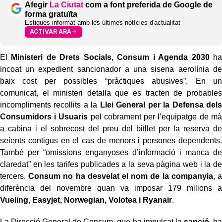
Afegir
La Ciutat
com a font preferida de Google de
forma gratuïta
Estigues informat amb les últimes notícies d'actualitat
ACTIVAR ARA
El
Ministeri de Drets Socials, Consum i Agenda 2030
ha
incoat un expedient sancionador a una sisena aerolínia de
baix cost per possibles “pràctiques abusives”. En un
comunicat, el ministeri detalla que es tracten de probables
incompliments recollits a la
Llei General per la Defensa dels
Consumidors i Usuaris
pel cobrament per l’equipatge de mà
a cabina i el sobrecost del preu del bitllet per la reserva de
seients contigus en el cas de menors i persones dependents.
També per “omissions enganyoses d’informació i manca de
claredat” en les tarifes publicades a la seva pàgina web i la de
tercers.
Consum no ha desvelat el nom de la companyia
, a
diferència del novembre quan va imposar 179 milions a
Vueling, Easyjet, Norwegian, Volotea i Ryanair
.
La Direcció General de Consum, que ha impulsat la
sanció,
ha