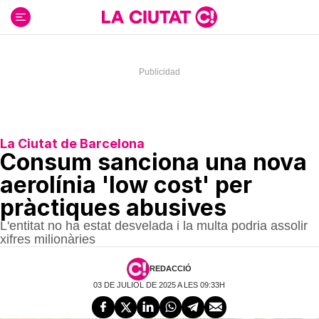
Ir
al
contenido
La Ciutat de Barcelona
Consum sanciona una nova
aerolínia 'low cost' per
pràctiques abusives
L'entitat no ha estat desvelada i la multa podria assolir
xifres milionàries
REDACCIÓ
03 DE JULIOL DE 2025 A LES 09:33H