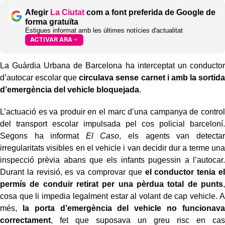
Afegir
La Ciutat
com a font preferida de Google de
forma gratuïta
Estigues informat amb les últimes notícies d'actualitat
ACTIVAR ARA
La Guàrdia Urbana de Barcelona ha interceptat un conductor
d’autocar escolar que
circulava sense carnet i amb la sortida
d’emergència del vehicle bloquejada
.
L’actuació es va produir en el marc d’una campanya de control
del transport escolar impulsada pel cos policial barceloní.
Segons ha informat
El Caso
, els agents van detectar
irregularitats visibles en el vehicle i van decidir dur a terme una
inspecció prèvia abans que els infants pugessin a l’autocar.
Durant la revisió, es va comprovar que
el conductor tenia el
permís de conduir retirat per una pèrdua total de punts
,
cosa que li impedia legalment estar al volant de cap vehicle. A
més,
la porta d’emergència del vehicle no funcionava
correctament
, fet que suposava un greu risc en cas