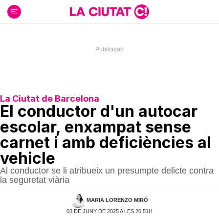
Ir
al
contenido
La Ciutat de Barcelona
El conductor d'un autocar
escolar, enxampat sense
carnet i amb deficiències al
vehicle
Al conductor se li atribueix un presumpte delicte contra
la seguretat viària
MARIA LORENZO MIRÓ
03 DE JUNY DE 2025 A LES 20:51H