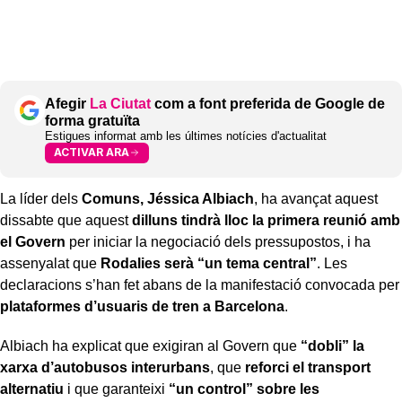
Afegir
La Ciutat
com a font preferida de Google de
forma gratuïta
Estigues informat amb les últimes notícies d'actualitat
ACTIVAR ARA
La líder dels
Comuns, Jéssica Albiach
, ha avançat aquest
dissabte que aquest
dilluns tindrà lloc la primera reunió amb
el Govern
per iniciar la negociació dels pressupostos, i ha
assenyalat que
Rodalies serà “un tema central”
. Les
declaracions s’han fet abans de la manifestació convocada per
plataformes d’usuaris de tren a Barcelona
.
Albiach ha explicat que exigiran al Govern que
“dobli” la
xarxa d’autobusos interurbans
, que
reforci el transport
alternatiu
i que garanteixi
“un control” sobre les