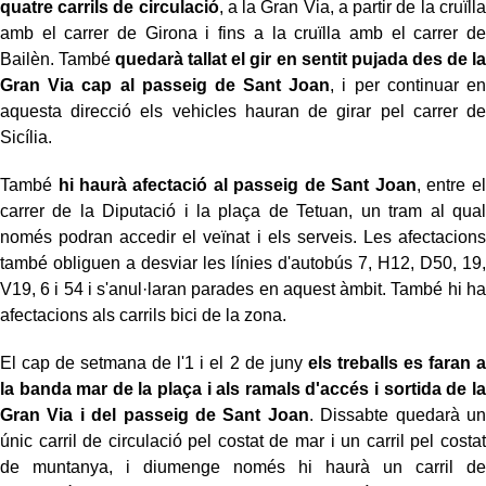
quatre carrils de circulació
, a la Gran Via, a partir de la cruïlla
amb el carrer de Girona i fins a la cruïlla amb el carrer de
Bailèn. També
quedarà tallat el gir en sentit pujada des de la
Gran Via cap al passeig de Sant Joan
, i per continuar en
aquesta direcció els vehicles hauran de girar pel carrer de
Sicília.
També
hi haurà afectació al passeig de Sant Joan
, entre el
carrer de la Diputació i la plaça de Tetuan, un tram al qual
només podran accedir el veïnat i els serveis. Les afectacions
també obliguen a desviar les línies d'autobús 7, H12, D50, 19,
V19, 6 i 54 i s'anul·laran parades en aquest àmbit. També hi ha
afectacions als carrils bici de la zona.
El cap de setmana de l'1 i el 2 de juny
els treballs es faran a
la banda mar de la plaça i als ramals d'accés i sortida de la
Gran Via i del passeig de Sant Joan
. Dissabte quedarà un
únic carril de circulació pel costat de mar i un carril pel costat
de muntanya, i diumenge només hi haurà un carril de