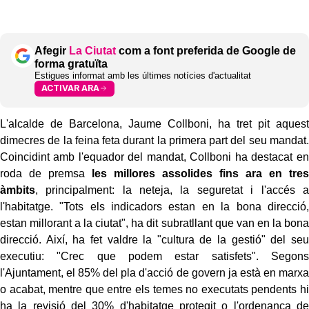
Afegir
La Ciutat
com a font preferida de Google de
forma gratuïta
Estigues informat amb les últimes notícies d'actualitat
ACTIVAR ARA
L'alcalde de Barcelona, Jaume Collboni, ha tret pit aquest
dimecres de la feina feta durant la primera part del seu mandat.
Coincidint amb l'equador del mandat, Collboni ha destacat en
roda de premsa
les millores assolides fins ara en tres
àmbits
, principalment: la neteja, la seguretat i l'accés a
l'habitatge. "Tots els indicadors estan en la bona direcció,
estan millorant a la ciutat", ha dit subratllant que van en la bona
direcció. Així, ha fet valdre la "cultura de la gestió" del seu
executiu: "Crec que podem estar satisfets". Segons
l'Ajuntament, el 85% del pla d'acció de govern ja està en marxa
o acabat, mentre que entre els temes no executats pendents hi
ha la revisió del 30% d'habitatge protegit o l'ordenança de