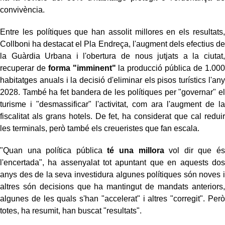
convivència.
Entre les polítiques que han assolit millores en els resultats,
Collboni ha destacat el Pla Endreça, l'augment dels efectius de
la Guàrdia Urbana i l'obertura de nous jutjats a la ciutat,
recuperar de
forma "imminent"
la producció pública de 1.000
habitatges anuals i la decisió d'eliminar els pisos turístics l'any
2028. També ha fet bandera de les polítiques per "governar" el
turisme i "desmassificar" l'activitat, com ara l'augment de la
fiscalitat als grans hotels. De fet, ha considerat que cal reduir
les terminals, però també els creueristes que fan escala.
"Quan una política pública
té una millora
vol dir que és
l'encertada", ha assenyalat tot apuntant que en aquests dos
anys des de la seva investidura algunes polítiques són noves i
altres són decisions que ha mantingut de mandats anteriors,
algunes de les quals s'han "accelerat" i altres "corregit". Però
totes, ha resumit, han buscat "resultats".