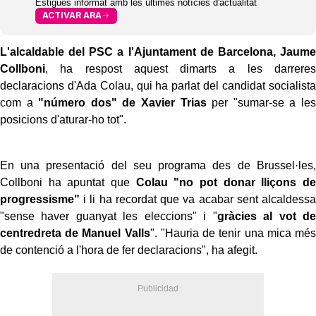
Estigues informat amb les últimes notícies d'actualitat
ACTIVAR ARA
L'alcaldable del PSC a l'Ajuntament de Barcelona, Jaume
Collboni
, ha respost aquest dimarts a les darreres
declaracions d'Ada Colau, qui ha parlat del candidat socialista
com a
"número dos" de Xavier Trias
per "sumar-se a les
posicions d'aturar-ho tot".
En una presentació del seu programa des de Brussel·les,
Collboni ha apuntat que
Colau "no pot donar lliçons de
progressisme"
i li ha recordat que va acabar sent alcaldessa
"sense haver guanyat les eleccions" i "
gràcies al vot de
centredreta de Manuel Valls
". "Hauria de tenir una mica més
de contenció a l'hora de fer declaracions", ha afegit.