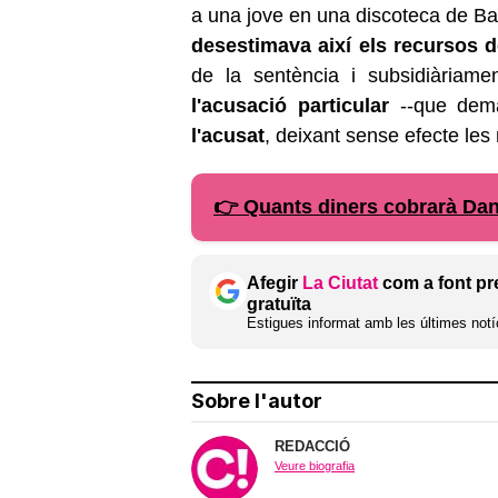
a una jove en una discoteca de B
desestimava així els recursos de
de la sentència i subsidiàriam
l'acusació particular
--que dema
l'acusat
, deixant sense efecte le
👉 Quants diners cobrarà Dan
Afegir
La Ciutat
com a font pr
gratuïta
Estigues informat amb les últimes notíc
Sobre l'autor
REDACCIÓ
Veure biografia