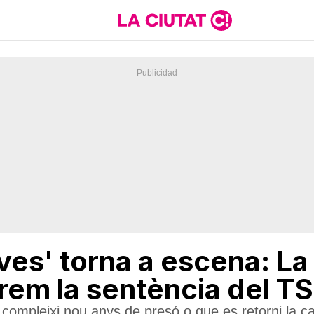
ves' torna a escena: La 
prem la sentència del T
sta compleixi nou anys de presó o que es retorni la 