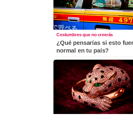
Costumbres que no creerás
¿Qué pensarías si esto fue
normal en tu país?
Lujo con carácter
Una joya para mujeres que