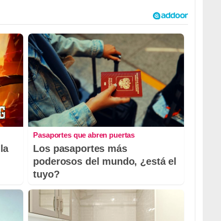
Pasaportes que abren puertas
la
Los pasaportes más
poderosos del mundo, ¿está el
tuyo?