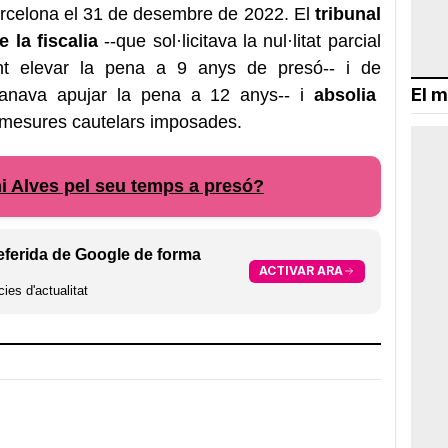
arcelona el 31 de desembre de 2022. El
tribunal
 la fiscalia
--que sol·licitava la nul·litat parcial
ent elevar la pena a 9 anys de presó-- i de
El m
nava apujar la pena a 12 anys-- i
absolia
s mesures cautelars imposades.
i Alves pel seu temps a presó?
eferida de Google de forma
ACTIVAR ARA
ies d'actualitat