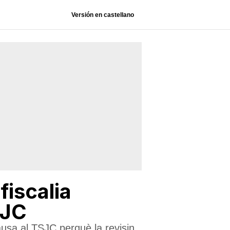
Versión en castellano
fiscalia
SJC
causa al TSJC perquè la revisin