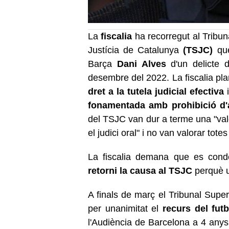
La
fiscalia
ha recorregut al Tribun
Justícia de Catalunya
(TSJC)
que
Barça
Dani Alves
d'un delicte 
desembre del 2022. La fiscalia pla
dret a la tutela judicial efectiva
i
fonamentada amb prohibició d'ar
del TSJC van dur a terme una "valo
el judici oral" i no van valorar tote
La fiscalia demana que es con
retorni la causa al TSJC
perquè un
A finals de març el Tribunal Supe
per unanimitat el
recurs del futb
l'Audiència de Barcelona a 4 anys 