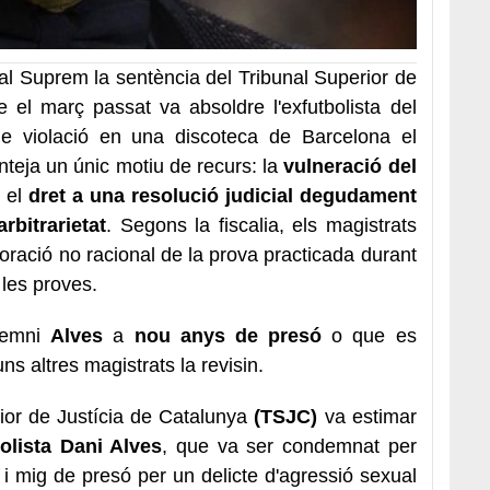
al Suprem la sentència del Tribunal Superior de
 el març passat va absoldre l'exfutbolista del
de violació en una discoteca de Barcelona el
nteja un únic motiu de recurs: la
vulneració del
 el
dret a una resolució judicial degudament
bitrarietat
. Segons la fiscalia, els magistrats
ració no racional de la prova practicada durant
s les proves.
demni
Alves
a
nou anys de presó
o que es
s altres magistrats la revisin.
rior de Justícia de Catalunya
(TSJC)
va estimar
olista Dani Alves
, que va ser condemnat per
i mig de presó per un delicte d'agressió sexual