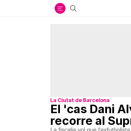
Ir
Cercar
al
contenido
La Ciutat de Barcelona
El 'cas Dani Al
recorre al Su
La fiscalia vol que l'exfutboli