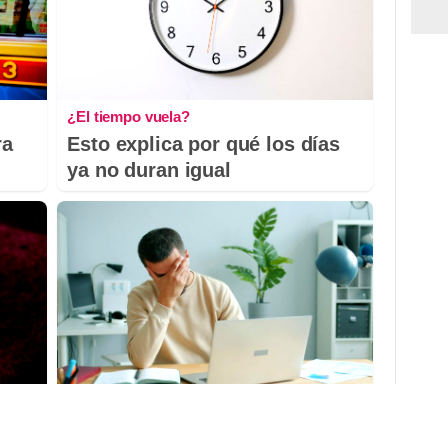
¿El tiempo vuela?
ra
Esto explica por qué los días
ya no duran igual
¿Te pasa esto?
 no
6 señales claras de que