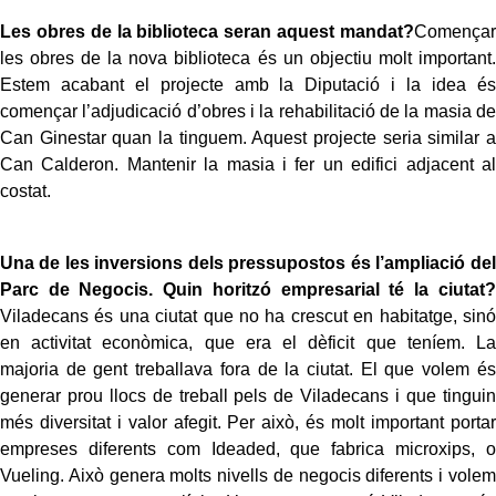
Les obres de la biblioteca seran aquest mandat?
Començar
les obres de la nova biblioteca és un objectiu molt important.
Estem acabant el projecte amb la Diputació i la idea és
començar l’adjudicació d’obres i la rehabilitació de la masia de
Can Ginestar quan la tinguem. Aquest projecte seria similar a
Can Calderon. Mantenir la masia i fer un edifici adjacent al
costat.
Una de les inversions dels pressupostos és l’ampliació del
Parc de Negocis. Quin horitzó empresarial té la ciutat?
Viladecans és una ciutat que no ha crescut en habitatge, sinó
en activitat econòmica, que era el dèficit que teníem. La
majoria de gent treballava fora de la ciutat. El que volem és
generar prou llocs de treball pels de Viladecans i que tinguin
més diversitat i valor afegit. Per això, és molt important portar
empreses diferents com Ideaded, que fabrica microxips, o
Vueling. Això genera molts nivells de negocis diferents i volem