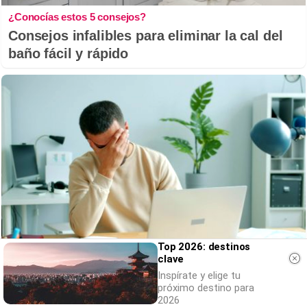
¿Conocías estos 5 consejos?
Consejos infalibles para eliminar la cal del
baño fácil y rápido
Top 2026: destinos
clave
¿Te pasa esto?
Inspírate y elige tu
6 señales claras de que necesitas descansar
próximo destino para
2026
más