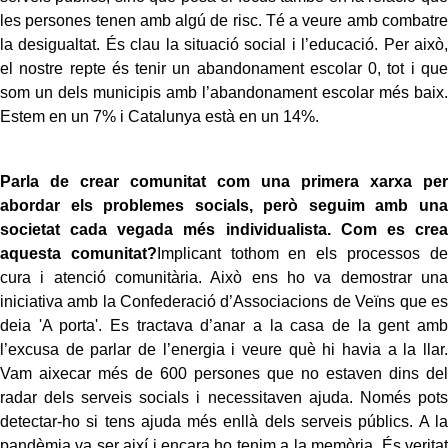
les persones tenen amb algú de risc. Té a veure amb combatre
la desigualtat. És clau la situació social i l’educació. Per això,
el nostre repte és tenir un abandonament escolar 0, tot i que
som un dels municipis amb l’abandonament escolar més baix.
Estem en un 7% i Catalunya està en un 14%.
Parla de crear comunitat com una primera xarxa per
abordar els problemes socials, però seguim amb una
societat cada vegada més individualista. Com es crea
aquesta comunitat?
Implicant tothom en els processos de
cura i atenció comunitària. Això ens ho va demostrar una
iniciativa amb la Confederació d’Associacions de Veïns que es
deia 'A porta'. Es tractava d’anar a la casa de la gent amb
l’excusa de parlar de l’energia i veure què hi havia a la llar.
Vam aixecar més de 600 persones que no estaven dins del
radar dels serveis socials i necessitaven ajuda. Només pots
detectar-ho si tens ajuda més enllà dels serveis públics. A la
pandèmia va ser així i encara ho tenim a la memòria. És veritat