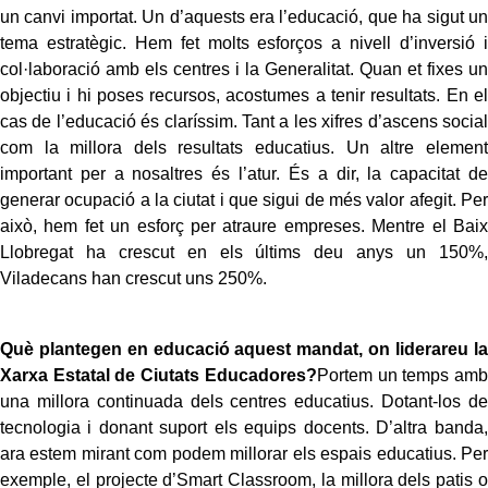
un canvi importat. Un d’aquests era l’educació, que ha sigut un
tema estratègic. Hem fet molts esforços a nivell d’inversió i
col·laboració amb els centres i la Generalitat. Quan et fixes un
objectiu i hi poses recursos, acostumes a tenir resultats. En el
cas de l’educació és claríssim. Tant a les xifres d’ascens social
com la millora dels resultats educatius. Un altre element
important per a nosaltres és l’atur. És a dir, la capacitat de
generar ocupació a la ciutat i que sigui de més valor afegit. Per
això, hem fet un esforç per atraure empreses. Mentre el Baix
Llobregat ha crescut en els últims deu anys un 150%,
Viladecans han crescut uns 250%.
Què plantegen en educació aquest mandat, on liderareu la
Xarxa Estatal de Ciutats Educadores?
Portem un temps amb
una millora continuada dels centres educatius. Dotant-los de
tecnologia i donant suport els equips docents. D’altra banda,
ara estem mirant com podem millorar els espais educatius. Per
exemple, el projecte d’Smart Classroom, la millora dels patis o