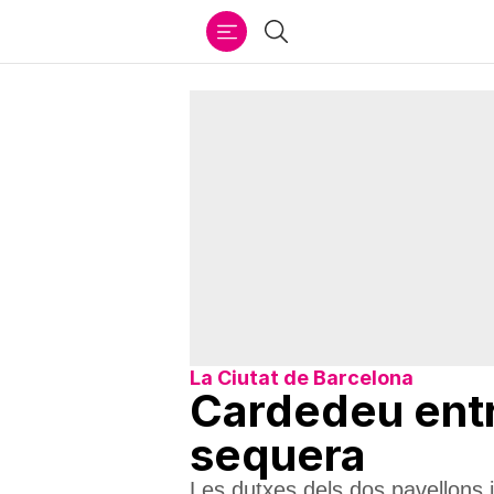
Ir
Cercar
al
contenido
La Ciutat de Barcelona
Cardedeu entr
sequera
Les dutxes dels dos pavellons i