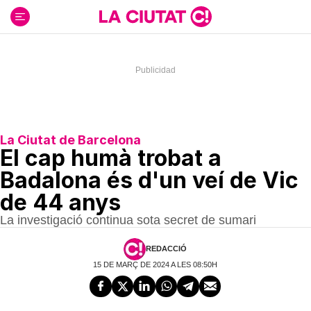
Ir
al
contenido
La Ciutat de Barcelona
El cap humà trobat a
Badalona és d'un veí de Vic
de 44 anys
La investigació continua sota secret de sumari
REDACCIÓ
15 DE MARÇ DE 2024 A LES 08:50H