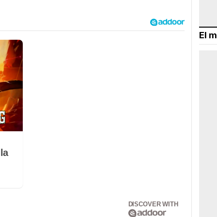
El m
la
DISCOVER WITH