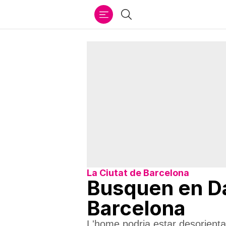
Ir
Cercar
al
contenido
La Ciutat de Barcelona
Busquen en Da
Barcelona
L'home podria estar desorienta