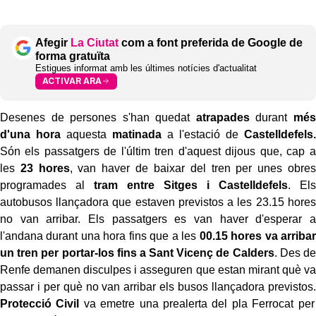
Afegir
La Ciutat
com a font preferida de Google de
forma gratuïta
Estigues informat amb les últimes notícies d'actualitat
ACTIVAR ARA
Desenes de persones s'han quedat
atrapades
durant
més
d'una hora
aquesta
matinada
a l'estació de
Castelldefels.
Són els passatgers de l'últim tren d'aquest dijous que, cap a
les
23 hores
, van haver de baixar del tren per unes obres
programades al
tram entre Sitges i Castelldefels
. Els
autobusos llançadora que estaven previstos a les 23.15 hores
no van arribar. Els passatgers es van haver d'esperar a
l'andana durant una hora fins que a les
00.15 hores va arribar
un tren per portar-los fins a Sant Vicenç de Calders
. Des de
Renfe demanen disculpes i asseguren que estan mirant què va
passar i per què no van arribar els busos llançadora previstos.
Protecció Civil
va emetre una prealerta del pla Ferrocat per