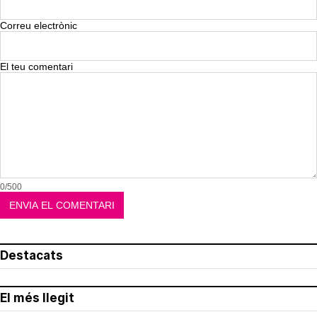
Corepunk MMORPG
Un verdadero MMORPG de la vieja escuela
¡Cómo los de antes, pero mejor!