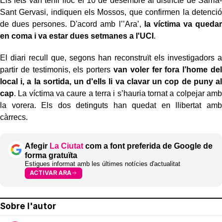
Els fets van tenir lloc el 10 de desembre al districte de Sarrià-
Sant Gervasi, indiquen els Mossos, que confirmen la detenció
de dues persones. D'acord amb l’’Ara’,
la víctima va quedar
en coma i va estar dues setmanes a l'UCI
.
El diari recull que, segons han reconstruït els investigadors a
partir de testimonis, els porters
van voler fer fora l’home del
local i, a la sortida, un d'ells li va clavar un cop de puny al
cap
. La víctima va caure a terra i s’hauria tornat a colpejar amb
la vorera. Els dos detinguts han quedat en llibertat amb
càrrecs.
Afegir
La Ciutat
com a font preferida de Google de
forma gratuïta
Estigues informat amb les últimes notícies d'actualitat
ACTIVAR ARA
Sobre l'autor