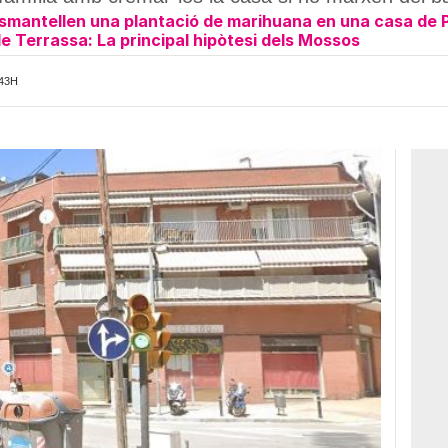
smantellen una plantació de marihuana en una casa de 
e Terrassa: La principal hipòtesi dels Mossos
:43H