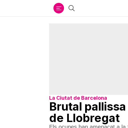
Ir
Cercar
al
contenido
La Ciutat de Barcelona
Brutal palliss
de Llobregat
Els ocupes han amenaçat a la f