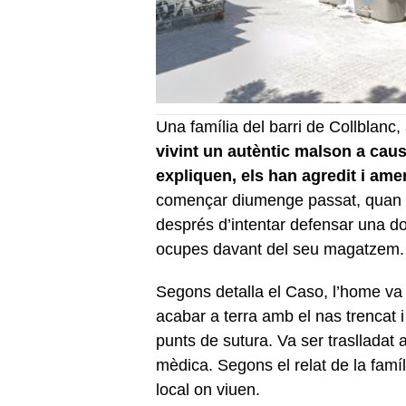
Una família del barri de Collblanc, 
vivint un autèntic malson a cau
expliquen, els han agredit i am
començar diumenge passat, quan el
després d’intentar defensar una d
ocupes davant del seu magatzem.
Segons detalla el Caso, l’home va
acabar a terra amb el nas trencat i
punts de sutura. Va ser traslladat a
mèdica. Segons el relat de la famíli
local on viuen.