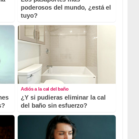
poderosos del mundo, ¿está el
tuyo?
Adiós a la cal del baño
nes
¿Y si pudieras eliminar la cal
s?
del baño sin esfuerzo?