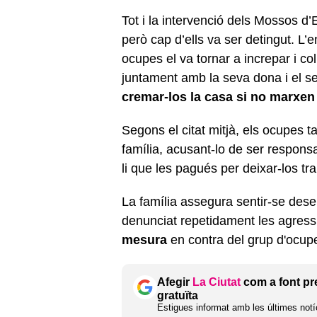
Tot i la intervenció dels Mossos d
però cap d’ells va ser detingut. L’
ocupes el va tornar a increpar i col
juntament amb la seva dona i el seu 
cremar-los la casa si no marxen 
Segons el citat mitjà, els ocupes t
família, acusant-lo de ser responsa
li que les pagués per deixar-los tra
La família assegura sentir-se des
denunciat repetidament les agres
mesura
en contra del grup d'ocup
Afegir
La Ciutat
com a font pr
gratuïta
Estigues informat amb les últimes notíc