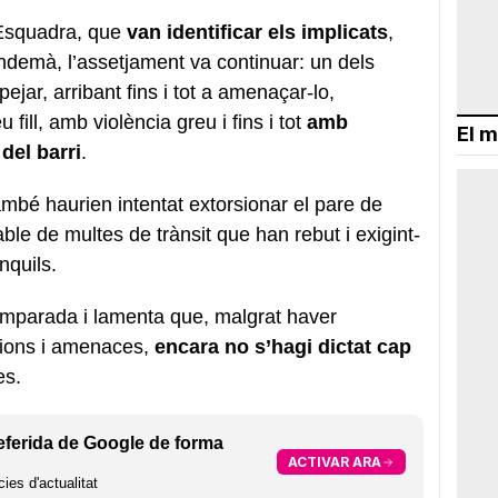
’Esquadra, que
van identificar els implicats
,
endemà, l’assetjament va continuar: un dels
pejar, arribant fins i tot a amenaçar-lo,
fill, amb violència greu i fins i tot
amb
El m
del barri
.
ambé haurien intentat extorsionar el pare de
ble de multes de trànsit que han rebut i exigint-
nquils.
emparada i lamenta que, malgrat haver
sions i amenaces,
encara no s’hagi dictat cap
es.
eferida de Google de forma
ACTIVAR ARA
ies d'actualitat