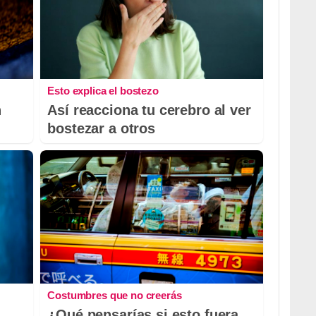
Esto explica el bostezo
n
Así reacciona tu cerebro al ver
bostezar a otros
Costumbres que no creerás
¿Qué pensarías si esto fuera