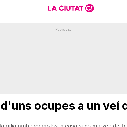
a d'uns ocupes a un veí 
amília amb cremar-los la casa si no marxen del ba