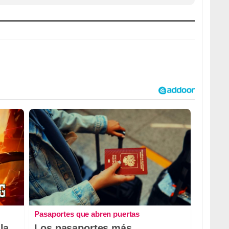
Pasaportes que abren puertas
la
Los pasaportes más