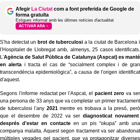
Afegir
La Ciutat
com a font preferida de Google de
forma gratuïta
Estigues informat amb les últimes notícies d'actualitat
ACTIVAR ARA
S'ha detectat un
brot de tuberculosi
a la ciutat de Barcelona i
l'Hospitalet de Llobregat amb, almenys, 25 casos identificats.
L'
Agència de Salut Pública de Catalunya (Aspcat) es manté
en alerta
i tracta el cas de “socialment complex i de gran
transcendència epidemiològica”, a causa de l'origen identificat
d'aquest.
Segons l'informe redactat per l'Aspcat, el
pacient zero
va ser
una persona de 33 anys que va completar un primer tractament
de tuberculosi l'any
2021
mentre es trobava a la presó, però
que el desembre de 2022 va ser
diagnosticat novament
després d'estar en contacte
en un pis “okupa” amb una
companya malalta. Aquest segon tractament va ser abandonat
múltiples vegades pel pacient, que va protagonitzar diverses