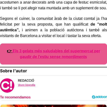
acostumen a anar decorats amb una capa de festuc esmicolat,
i també se li pot afegir nata muntada amb un suplement de sou.
Segons el cuiner, la comunitat àrab de la ciutat comtal ja l'ha
felicitat per la seva proposta, que han qualificat
de “molt
autèntica”,
i animen a la població autòctona i també als
visitants de Barcelona a visitar el local i tastar la seva oferta.
👉
Els 3 gelats més saludables del supermercat per
gaudir de l’estiu sense remordiments
Sobre l'autor
REDACCIÓ
Veure biografia