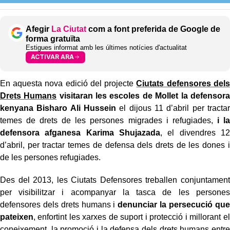
Afegir
La Ciutat
com a font preferida de Google de
forma gratuïta
Estigues informat amb les últimes notícies d'actualitat
ACTIVAR ARA
En aquesta nova edició del projecte
Ciutats defensores dels
Drets Humans
visitaran les escoles de Mollet la defensora
kenyana Bisharo Ali Hussein
el dijous 11 d’abril per tractar
temes de drets de les persones migrades i refugiades,
i la
defensora afganesa Karima Shujazada
, el divendres 12
d’abril, per tractar temes de defensa dels drets de les dones i
de les persones refugiades.
Des del 2013, les Ciutats Defensores treballen conjuntament
per visibilitzar i acompanyar la tasca de les persones
defensores dels drets humans i
denunciar la persecució que
pateixen
, enfortint les xarxes de suport i protecció i millorant el
coneixement, la promoció i la defensa dels drets humans entre