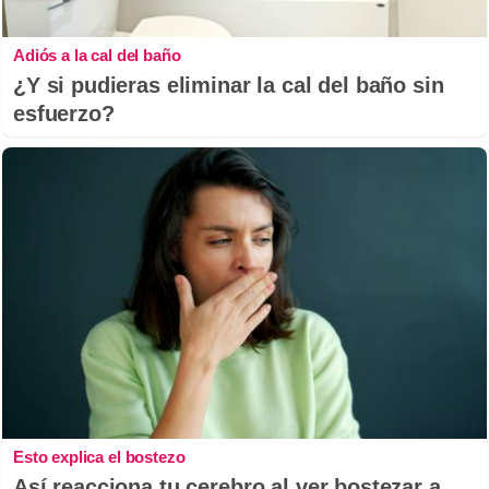
Adiós a la cal del baño
¿Y si pudieras eliminar la cal del baño sin
esfuerzo?
Esto explica el bostezo
Así reacciona tu cerebro al ver bostezar a