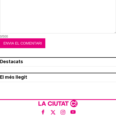
0/500
Destacats
El més llegit