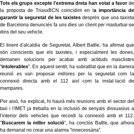
Tots els grups excepte l'extrema dreta han votat a favor
de
la proposta de TriasxBCN coincidint en l
a importància de
garantir la seguretat de les taxistes
després que una taxista
de Barcelona denunciés fa uns dies un client per masturbar-se
dins del seu vehicle.
El tinent d'alcaldia de Seguretat, Albert Batlle, ha afirmat que
són conscients que els taxistes, i especialment les dones,
demanen solucions per acabar amb actituds masclistes
“
intolerables
”. En aquest sentit, ha subratllat que en la darrera
reunió es van proposar millores per la seguretat com la
connexió directa amb el 112 així com la instal·lació de
mampares.
Per això, ha explicat, hi haurà més reunions amb el sector del
taxi i l'IMET ja treballa en la inclusió de senyals dissuasius a
l'interior dels vehicles que recordi la connexió amb el 112.
"
Buscarem la millor solució
", ha conclòs Batlle, que alhora
ha demanat no crear una alarma “innecessària”.