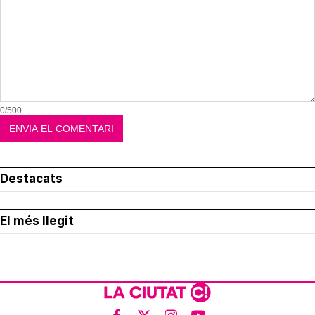
0/500
Destacats
El més llegit