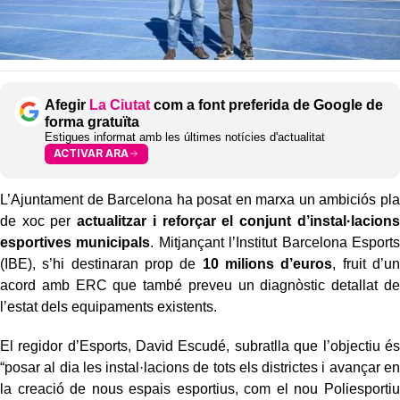
Afegir
La Ciutat
com a font preferida de Google de
forma gratuïta
Estigues informat amb les últimes notícies d'actualitat
ACTIVAR ARA
L’Ajuntament de Barcelona ha posat en marxa un ambiciós pla
de xoc per
actualitzar i reforçar el conjunt d’instal·lacions
esportives municipals
. Mitjançant l’Institut Barcelona Esports
(IBE), s’hi destinaran prop de
10 milions d’euros
, fruit d’un
acord amb ERC que també preveu un diagnòstic detallat de
l’estat dels equipaments existents.
El regidor d’Esports, David Escudé, subratlla que l’objectiu és
“posar al dia les instal·lacions de tots els districtes i avançar en
la creació de nous espais esportius, com el nou Poliesportiu