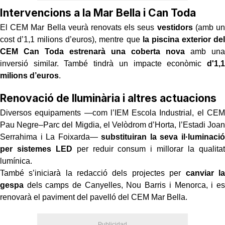
Intervencions a la Mar Bella i Can Toda
El CEM Mar Bella veurà renovats els seus
vestidors
(amb un
cost d’1,1 milions d’euros), mentre que
la piscina exterior del
CEM Can Toda estrenarà una coberta nova
amb una
inversió similar. També tindrà un impacte econòmic
d'1,1
milions d’euros
.
Renovació de lluminària i altres actuacions
Diversos equipaments —com l’IEM Escola Industrial, el CEM
Pau Negre–Parc del Migdia, el Velòdrom d’Horta, l’Estadi Joan
Serrahima i La Foixarda—
substituiran la seva il·luminació
per sistemes LED
per reduir consum i millorar la qualitat
lumínica.
També s’iniciarà la redacció dels projectes per
canviar la
gespa
dels camps de Canyelles, Nou Barris i Menorca, i es
renovarà el paviment del pavelló del CEM Mar Bella.