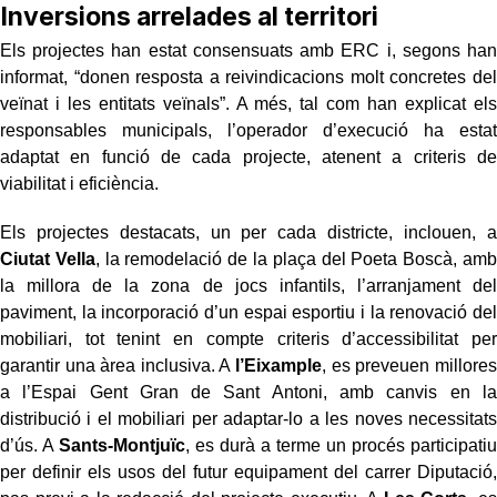
Inversions arrelades al territori
Els projectes han estat consensuats amb ERC i, segons han
informat, “donen resposta a reivindicacions molt concretes del
veïnat i les entitats veïnals”. A més, tal com han explicat els
responsables municipals, l’operador d’execució ha estat
adaptat en funció de cada projecte, atenent a criteris de
viabilitat i eficiència.
Els projectes destacats, un per cada districte, inclouen, a
Ciutat Vella
, la remodelació de la plaça del Poeta Boscà, amb
la millora de la zona de jocs infantils, l’arranjament del
paviment, la incorporació d’un espai esportiu i la renovació del
mobiliari, tot tenint en compte criteris d’accessibilitat per
garantir una àrea inclusiva. A
l’Eixample
, es preveuen millores
a l’Espai Gent Gran de Sant Antoni, amb canvis en la
distribució i el mobiliari per adaptar-lo a les noves necessitats
d’ús. A
Sants-Montjuïc
, es durà a terme un procés participatiu
per definir els usos del futur equipament del carrer Diputació,