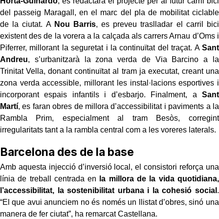
Horta-Guinardó
, es redactarà el projecte per al futur carril bici
del passeig Maragall, en el marc del pla de mobilitat ciclable
de la ciutat. A
Nou Barris
, es preveu traslladar el carril bici
existent des de la vorera a la calçada als carrers Arnau d’Oms i
Piferrer, millorant la seguretat i la continuïtat del traçat. A
Sant
Andreu
, s’urbanitzarà la zona verda de Via Barcino a la
Trinitat Vella, donant continuïtat al tram ja executat, creant una
zona verda accessible, millorant les instal·lacions esportives i
incorporant espais infantils i d’esbarjo. Finalment, a
Sant
Martí
, es faran obres de millora d’accessibilitat i paviments a la
Rambla Prim, especialment al tram Besòs, corregint
irregularitats tant a la rambla central com a les voreres laterals.
Barcelona des de la base
Amb aquesta injecció d’inversió local, el consistori reforça una
línia de treball centrada en
la millora de la vida quotidiana,
l’accessibilitat, la sostenibilitat urbana i la cohesió social
.
“El que avui anunciem no és només un llistat d’obres, sinó una
manera de fer ciutat”, ha remarcat Castellana.