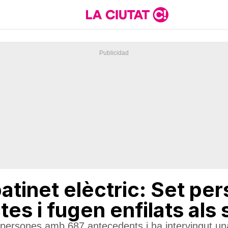
atinet elèctric: Set pe
es i fugen enfilats al
4 persones amb 687 antecedents i ha intervingut 