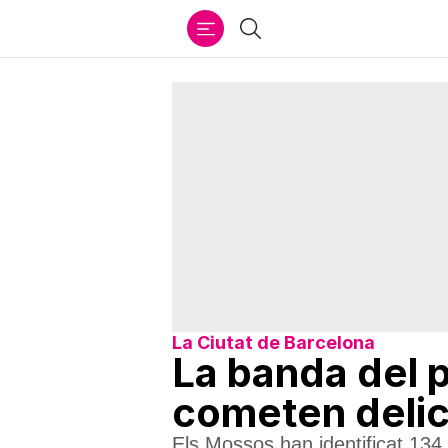
Ir
Cercar
al
contenido
La Ciutat de Barcelona
La banda del p
cometen delict
Els Mossos han identificat 13