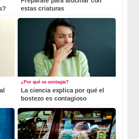
Prepárate para alucinar con
s?
estas criaturas
¿Por qué se contagia?
al
La ciencia explica por qué el
bostezo es contagioso