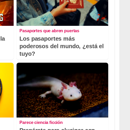
Pasaportes que abren puertas
la
Los pasaportes más
poderosos del mundo, ¿está el
tuyo?
Parece ciencia ficción