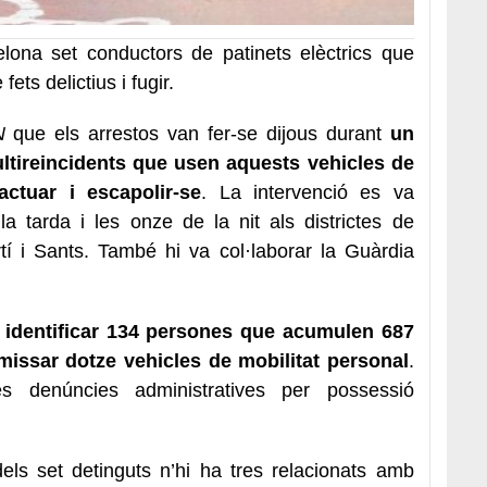
lona set conductors de patinets elèctrics que
fets delictius i fugir.
N
que els arrestos van fer-se dijous durant
un
ultireincidents que usen aquests vehicles de
actuar i escapolir-se
. La intervenció es va
a tarda i les onze de la nit als districtes de
rtí i Sants. També hi va col·laborar la Guàrdia
n identificar 134 persones que acumulen 687
missar dotze vehicles de mobilitat personal
.
s denúncies administratives per possessió
dels set detinguts n’hi ha tres relacionats amb