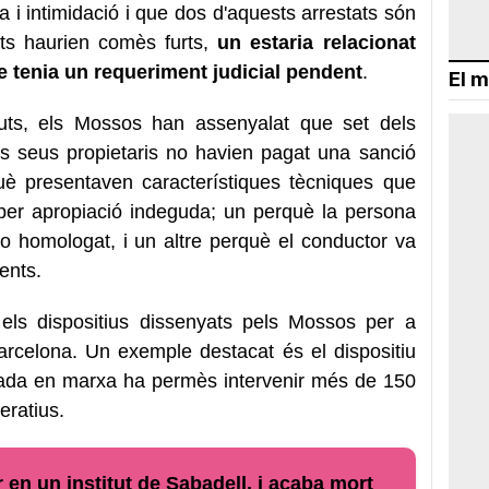
a i intimidació i que dos d'aquests arrestats són
ts haurien comès furts,
un estaria relacionat
re tenia un requeriment judicial pendent
.
El m
nguts, els Mossos han assenyalat que set dels
ls seus propietaris no havien pagat una sanció
uè presentaven característiques tècniques que
per apropiació indeguda; un perquè la persona
o homologat, i un altre perquè el conductor va
ents.
ls dispositius dissenyats pels Mossos per a
arcelona. Un exemple destacat és el dispositiu
ada en marxa ha permès intervenir més de 150
eratius.
en un institut de Sabadell, i acaba mort