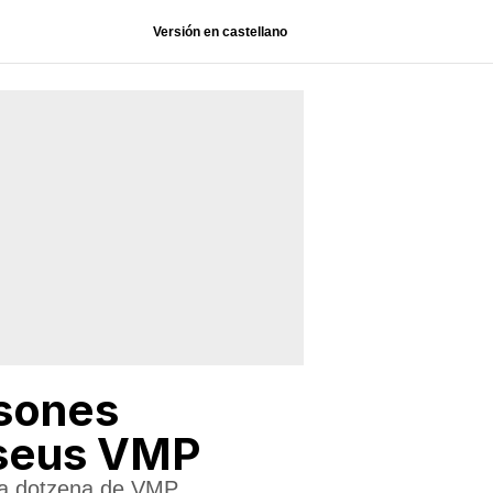
Versión en castellano
rsones
s seus VMP
una dotzena de VMP