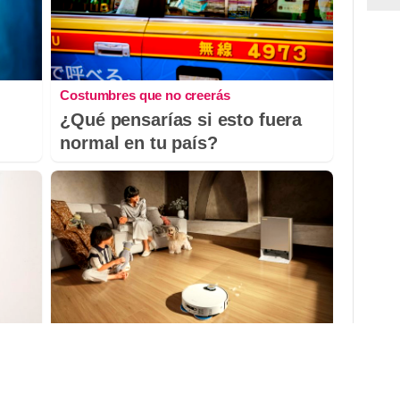
Costumbres que no creerás
¿Qué pensarías si esto fuera
normal en tu país?
El robot que limpia por ti
as
¿Sabes por qué cada vez más