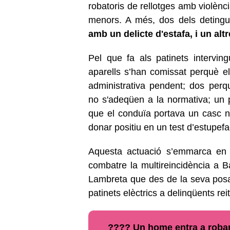
robatoris de rellotges amb violènci
menors. A més, dos dels detingu
amb un delicte d'estafa, i un alt
Pel que fa als patinets intervi
aparells s’han comissat perquè e
administrativa pendent; dos perq
no s'adeqüen a la normativa; un 
que el conduïa portava un casc n
donar positiu en un test d’estupefa
Aquesta actuació s’emmarca en e
combatre la multireincidència a B
Lambreta que des de la seva pos
patinets elèctrics a delinqüents reit
???? Un home entra a robar 