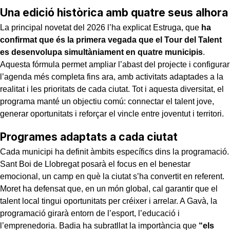
Una edició històrica amb quatre seus alhora
La principal novetat del 2026 l’ha explicat Estruga, que
ha
confirmat que és la primera vegada que el Tour del Talent
es desenvolupa simultàniament en quatre municipis
.
Aquesta fórmula permet ampliar l’abast del projecte i configurar
l’agenda més completa fins ara, amb activitats adaptades a la
realitat i les prioritats de cada ciutat. Tot i aquesta diversitat, el
programa manté un objectiu comú: connectar el talent jove,
generar oportunitats i reforçar el vincle entre joventut i territori.
Programes adaptats a cada ciutat
Cada municipi ha definit àmbits específics dins la programació.
Sant Boi de Llobregat posarà el focus en el benestar
emocional, un camp en què la ciutat s’ha convertit en referent.
Moret ha defensat que, en un món global, cal garantir que el
talent local tingui oportunitats per créixer i arrelar. A Gavà, la
programació girarà entorn de l’esport, l’educació i
l’emprenedoria. Badia ha subratllat la importància que
“els