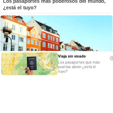
Los pasaportes más poderosos del mundo,
¿está el tuyo?
Viaja sin visado
Los pasaportes que más
puertas abren ¿está el
tuyo?
¿De verdad hacen esto?
Costumbres que rompen todos los
esquemas