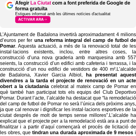
Afegir
La Ciutat
com a font preferida de Google de
forma gratuïta
Estigues informat amb les últimes notícies d'actualitat
ACTIVAR ARA
L’Ajuntament de Badalona invertirà aproximadament 4 milions
d’euros per fer
una reforma integral del camp de futbol de
Pomar
. Aquesta actuació, a més de la renovació total de les
instal·lacions existents, inclou, entre altres coses, la
construcció d’una nova graderia amb marquesina amb 557
seients, la construcció d’un edifici amb cafeteria i terrassa, i la
construcció d’un nou edifici de vestidors de 400 m².L’alcalde
de Badalona, Xavier Garcia Albiol,
ha presentat aquest
divendres a la tarda el projecte de renovació en un acte
obert a la ciutadania
celebrat al mateix camp de Pomar en
què també han participat tots els equips del Club Deportivo
Pomar. Durant l’acte, l’alcalde ha destacat que “la remodelació
del camp de futbol de Pomar no serà l’única dels pròxims anys,
ja que cal renovar i dignificar les instal·lacions esportives de la
ciutat després de molt de temps sense millores”.L’alcalde ha
explicat que el projecte per a la remodelació està ara a punt de
finalitzar i a partir d’aquí començarà el procés de licitació de
les obres, que
tindran una durada aproximada de 9 mesos
i