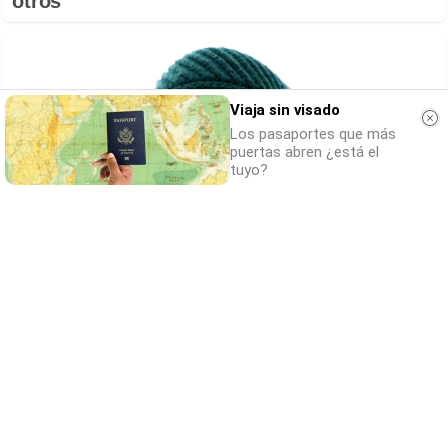
otros
Viaja sin visado
Los pasaportes que más
puertas abren ¿está el
tuyo?
Esto explica el frío
¿Te pasa que por la noche sientes más frío
sin motivo?