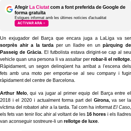
Afegir
La Ciutat
com a font preferida de Google de
forma gratuïta
Estigues informat amb les últimes notícies d'actualitat
ACTIVAR ARA
Un exjugador del Barça que encara juga a LaLiga va ser
sorprès ahir a la tarda
per un lladre en un
pàrquing de
Passeig de Gràcia
. El futbolista estava dirigint-se cap al seu
vehicle quan una persona li va assaltar per
robar-li el rellotge
.
Ràpidament, un segon delinqüent ha arribat a l'escena dels
fets amb una moto per emportar-se al seu company i fugir
ràpidament del centre de Barcelona.
Arthur Melo
, qui va jugar al primer equip del Barça entre el
2018 i el 2020 i actualment forma part del
Girona,
va ser la
víctima del robatori ahir a la tarda. Tal com ha informat
El Caso
,
els fets van tenir lloc ahir al voltant de les
16 hores
i els lladres
van aconseguir sostreure-li un
rellotge de luxe
.