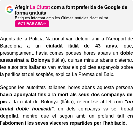
Afegir
La Ciutat
com a font preferida de Google de
forma gratuïta
Estigues informat amb les últimes notícies d'actualitat
ACTIVAR ARA
Agents de la Policia Nacional van detenir ahir a l'Aeroport de
Barcelona a un
ciutadà italià de 43 anys
, que,
presumptament, havia comès poques hores abans un
doble
assassinat a Bolonya
(Itàlia), quinze minuts abans d'aterrar,
les autoritats italianes van avisar els policies espanyols sobre
la perillositat del sospitós, explica La Premsa del Baix.
Segons les autoritats italianes, hores abans aquesta persona
havia apunyalat fins a la mort als seus dos companys de
pis
a la ciutat de Bolonya (Itàlia), referint-se al fet com
“un
brutal doble homicidi”
,
un dels companys va ser trobat
degollat
, mentre que el segon amb un profund
tall en
l'abdomen i les seves vísceres repartides per l'habitació.