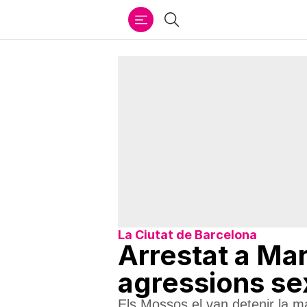
Ir
Cercar
al
contenido
La Ciutat de Barcelona
Arrestat a Mar
agressions se
Els Mossos el van detenir la m