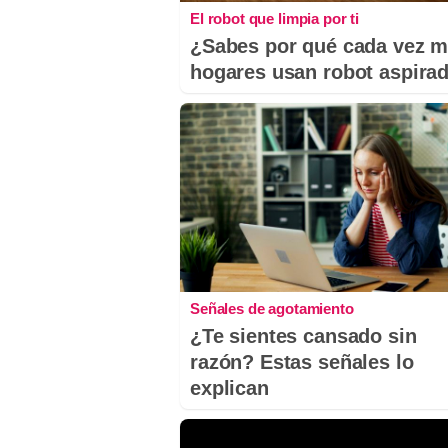
El robot que limpia por ti
¿Sabes por qué cada vez 
hogares usan robot aspira
Señales de agotamiento
¿Te sientes cansado sin
razón? Estas señales lo
explican