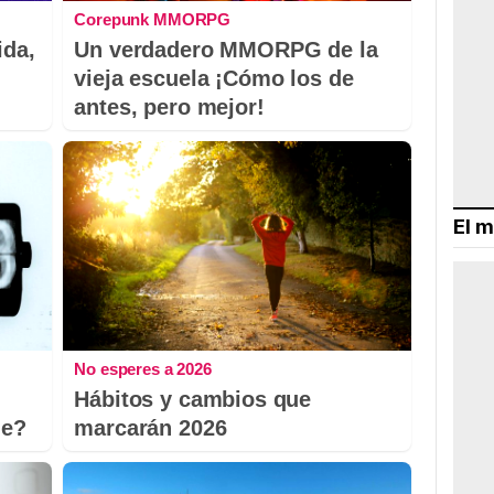
Corepunk MMORPG
ida,
Un verdadero MMORPG de la
vieja escuela ¡Cómo los de
antes, pero mejor!
El m
No esperes a 2026
Hábitos y cambios que
le?
marcarán 2026