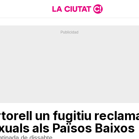
torell un fugitiu reclam
xuals als Països Baixos
atinada de dissabte