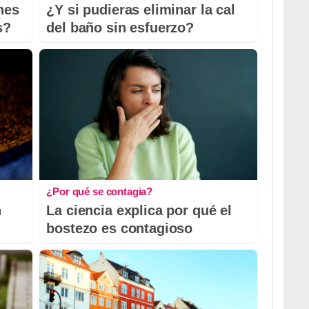
nes
¿Y si pudieras eliminar la cal
s?
del baño sin esfuerzo?
¿Por qué se contagia?
n
La ciencia explica por qué el
bostezo es contagioso