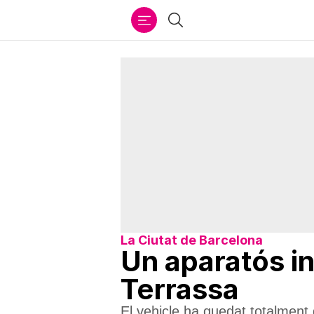
Ir
Cercar
al
contenido
La Ciutat de Barcelona
Un aparatós i
Terrassa
El vehicle ha quedat totalment 