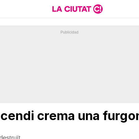
ncendi crema una furgo
destruït