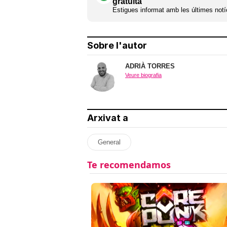
gratuïta
Estigues informat amb les últimes notíc
Sobre l'autor
ADRIÀ TORRES
Veure biografia
Arxivat a
General