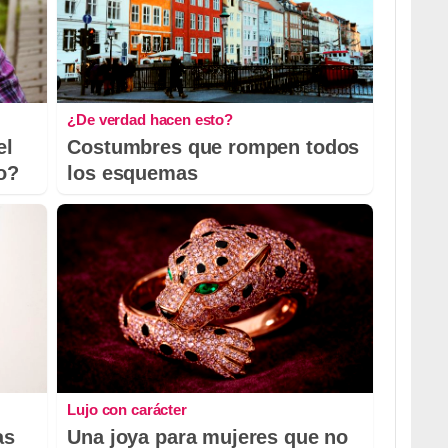
¿De verdad hacen esto?
el
Costumbres que rompen todos
io?
los esquemas
Lujo con carácter
as
Una joya para mujeres que no