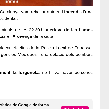
Catalunya van treballar ahir en
l'incendi d'una
ccidental.
minuts de les 22:30 h,
alertava de les flames
carrer Provença
de la ciutat.
splaçar efectius de la Policia Local de Terrassa,
rgències Mèdiques i una dotació dels bombers
lment la furgoneta
, no hi va haver persones
eferida de Google de forma
ACTIVAR ARA