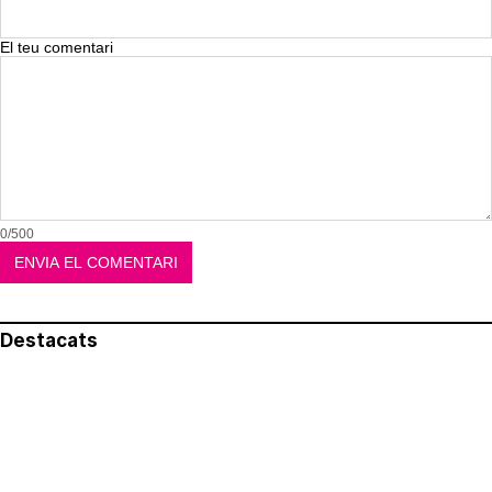
El teu comentari
0/500
Destacats
El més llegit