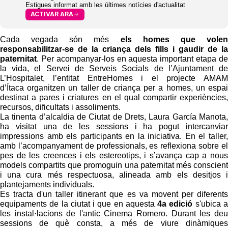
Estigues informat amb les últimes notícies d'actualitat
ACTIVAR ARA
Cada vegada són més
els homes que volen
responsabilitzar-se de la criança dels fills i gaudir de la
paternitat
. Per acompanyar-los en aquesta important etapa de
la vida, el Servei de Serveis Socials de l’Ajuntament de
L’Hospitalet, l’entitat EntreHomes i el projecte AMAM
d’Ítaca organitzen un taller de criança per a homes, un espai
destinat a pares i criatures en el qual compartir experiències,
recursos, dificultats i assoliments.
La tinenta d’alcaldia de Ciutat de Drets, Laura García Manota,
ha visitat una de les sessions i ha pogut intercanviar
impressions amb els participants en la iniciativa. En el taller,
amb l’acompanyament de professionals, es reflexiona sobre el
pes de les creences i els estereotips, i s’avança cap a nous
models compartits que promoguin una paternitat més conscient
i una cura més respectuosa, alineada amb els desitjos i
plantejaments individuals.
Es tracta d'un taller itinerant que es va movent per diferents
equipaments de la ciutat i que en aquesta
4a edició
s'ubica a
les instal·lacions de l'antic Cinema Romero. Durant les deu
sessions de què consta, a més de viure dinàmiques