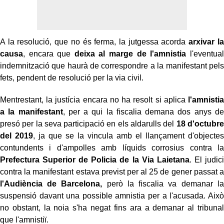
A la resolució, que no és ferma, la jutgessa acorda
arxivar la
causa
, encara que
deixa al marge de l'amnistia
l'eventual
indemnització que haurà de correspondre a la manifestant pels
fets, pendent de resolució per la via civil.
Mentrestant, la justícia encara no ha resolt si aplica
l'amnistia
a la manifestant
, per a qui la fiscalia demana dos anys de
presó per la seva participació en els aldarulls del
18 d'octubre
del 2019
, ja que se la vincula amb el llançament d'objectes
contundents i d'ampolles amb líquids corrosius contra la
Prefectura Superior de Policia de la Via Laietana
. El judici
contra la manifestant estava previst per al 25 de gener passat a
l'Audiència de Barcelona,
​​però la fiscalia va demanar la
suspensió davant una possible amnistia per a l'acusada. Això
no obstant, la noia s'ha negat fins ara a demanar al tribunal
que l'amnistiï.