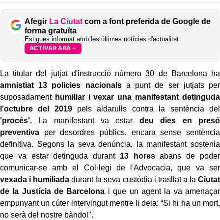
Afegir
La Ciutat
com a font preferida de Google de
forma gratuïta
Estigues informat amb les últimes notícies d'actualitat
ACTIVAR ARA
La titular del jutjat d'instrucció número 30 de Barcelona ha
amnistiat 13 policies nacionals
a punt de ser jutjats per
suposadament
humiliar i vexar una manifestant
detinguda
l'octubre del 2019
pels aldarulls contra la sentència del
'procés'.
La manifestant va estar
deu dies en presó
preventiva
per desordres públics, encara sense sentència
definitiva. Segons la seva denúncia, la manifestant sostenia
que va estar detinguda durant
13 hores
abans de poder
comunicar-se amb el Col·legi de l'Advocacia, que va ser
vexada i humiliada
durant la seva custòdia i trasllat a la
Ciutat
de la Justícia de Barcelona
i que un agent la va amenaçar
empunyant un cúter intervingut mentre li deia: “Si hi ha un mort,
no serà del nostre bàndol".