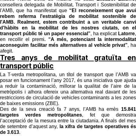
consellera delegada de Mobilitat, Transport i Sostenibilitat de
l'AMB, que ha manifestat que
“El reconeixement que avui
rebem referma l'estratègia de mobilitat sostenible de
l'AMB. Realment, estem contribuint a un veritable canvi
d'hàbits en la mobilitat de les nostres ciutats, on el
transport públic té un paper essencial”
, ha explicat
Latorre
,
en recollir el premi
. “A més, potenciant la intermodalitat
aconseguim facilitar més alternatives al vehicle privat”
, ha
afegit.
Tres anys de mobilitat gratuïta en
transport públic
La T-verda metropolitana, un títol de transport que l’AMB va
posar en funcionament l’any 2017, és una iniciativa que ajuda
a reduir la contaminació, millorar la qualitat de l’aire de la
metròpolis i alhora ofereix una alternativa real davant de les
restriccions de circulació de vehicles contaminants a les zones
de baixes emissions (ZBE).
Des de la seva creació fa 7 anys, l’AMB ha emès
15.841
targetes verdes metropolitanes
, fet que demostra
l’acceptació de la mesura entre la ciutadania. A finals del mes
de setembre d’aquest any,
la xifra de targetes operatives és
de 3.613
.