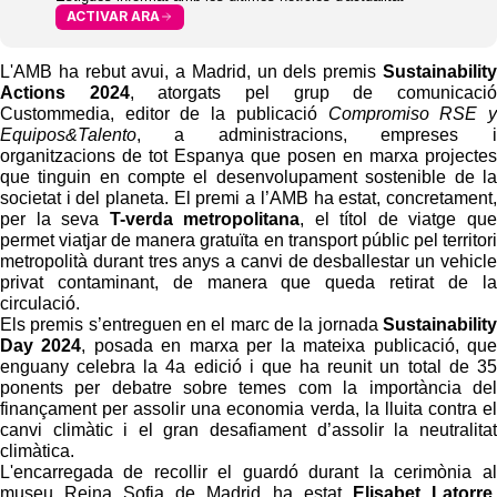
ACTIVAR ARA
L'AMB ha rebut avui, a Madrid, un dels premis
Sustainability
Actions 2024
, atorgats pel grup de comunicació
Custommedia, editor de la publicació
Compromiso RSE y
Equipos&Talento
, a administracions, empreses i
organitzacions de tot Espanya que posen en marxa projectes
que tinguin en compte el desenvolupament sostenible de la
societat i del planeta. El premi a l’AMB ha estat, concretament,
per la seva
T-verda metropolitana
, el títol de viatge que
permet viatjar de manera gratuïta en transport públic pel territori
metropolità durant tres anys a canvi de desballestar un vehicle
privat contaminant, de manera que queda retirat de la
circulació.
Els premis s’entreguen en el marc de la jornada
Sustainability
Day 2024
, posada en marxa per la mateixa publicació, que
enguany celebra la 4a edició i que ha reunit un total de 35
ponents per debatre sobre temes com la importància del
finançament per assolir una economia verda, la lluita contra el
canvi climàtic i el gran desafiament d’assolir la neutralitat
climàtica.
L'encarregada de recollir el guardó durant la cerimònia al
museu Reina Sofia de Madrid ha estat
Elisabet Latorre
,