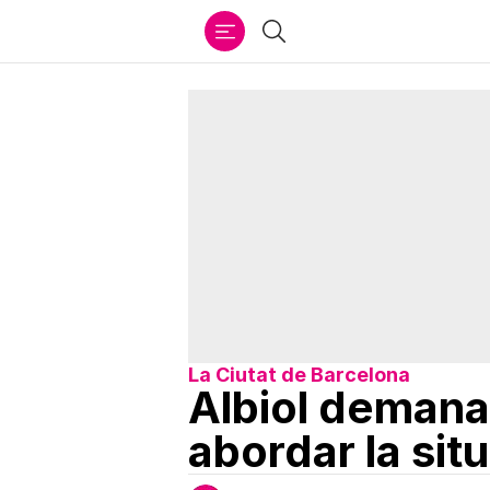
Ir
Cercar
al
contenido
La Ciutat de Barcelona
Albiol demana 
abordar la sit