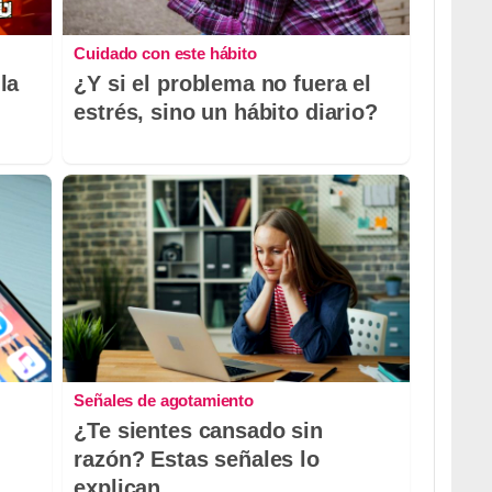
Cuidado con este hábito
la
¿Y si el problema no fuera el
estrés, sino un hábito diario?
Señales de agotamiento
¿Te sientes cansado sin
razón? Estas señales lo
explican