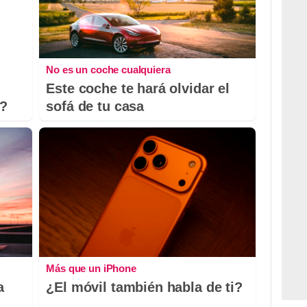
No es un coche cualquiera
Este coche te hará olvidar el
o?
sofá de tu casa
Más que un iPhone
a
¿El móvil también habla de ti?