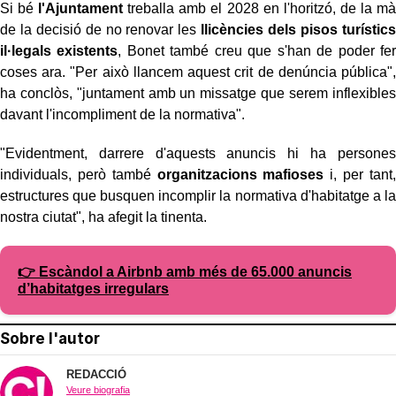
Si bé
l'Ajuntament
treballa amb el 2028 en l'horitzó, de la mà
de la decisió de no renovar les
llicències dels pisos turístics
il·legals existents
, Bonet també creu que s'han de poder fer
coses ara. "Per això llancem aquest crit de denúncia pública",
ha conclòs, "juntament amb un missatge que serem inflexibles
davant l'incompliment de la normativa".
"Evidentment, darrere d'aquests anuncis hi ha persones
individuals, però també
organitzacions mafioses
i, per tant,
estructures que busquen incomplir la normativa d'habitatge a la
nostra ciutat", ha afegit la tinenta.
👉 Escàndol a Airbnb amb més de 65.000 anuncis
d’habitatges irregulars
Sobre l'autor
REDACCIÓ
Veure biografia