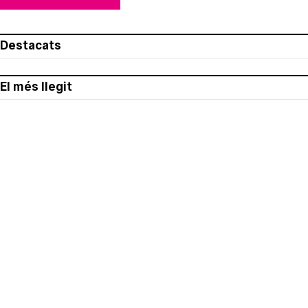
Destacats
El més llegit
Avís legal
Política de privacitat
Política de cookies
Qui som
Contacte
Xarxes socials