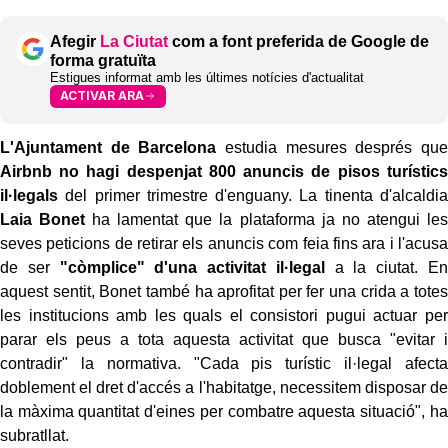
Afegir
La Ciutat
com a font preferida de Google de
forma gratuïta
Estigues informat amb les últimes notícies d'actualitat
ACTIVAR ARA
L'Ajuntament de Barcelona
estudia mesures després que
Airbnb no hagi despenjat 800 anuncis de pisos turístics
il·legals
del primer trimestre d'enguany. La tinenta d'alcaldia
Laia Bonet
ha lamentat que la plataforma ja no atengui les
seves peticions de retirar els anuncis com feia fins ara i l'acusa
de ser
"còmplice" d'una activitat il·legal
a la ciutat. En
aquest sentit, Bonet també ha aprofitat per fer una crida a totes
les institucions amb les quals el consistori pugui actuar per
parar els peus a tota aquesta activitat que busca "evitar i
contradir" la normativa. "Cada pis turístic il·legal afecta
doblement el dret d'accés a l'habitatge, necessitem disposar de
la màxima quantitat d'eines per combatre aquesta situació", ha
subratllat.