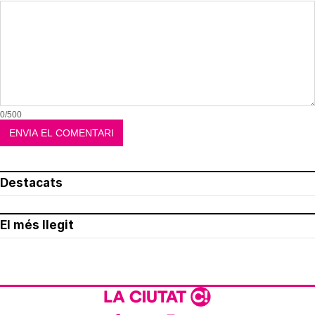
0/500
Destacats
El més llegit