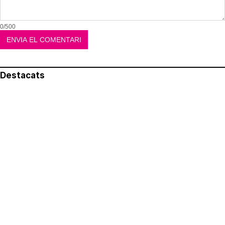
0/500
Destacats
El més llegit
Avís legal
Política de privacitat
Política de cookies