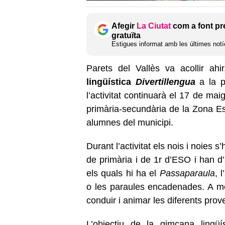
Afegir
La Ciutat
com a font pr
gratuïta
Estigues informat amb les últimes notíc
Parets del Vallès va acollir ahi
lingüística
Divertillengua
a la p
l’activitat continuarà el 17 de ma
primària-secundària de la Zona E
alumnes del municipi.
Durant l’activitat els nois i noies 
de primària i de 1r d’ESO i han d’
els quals hi ha el
Passaparaula
, l’
o les paraules encadenades. A m
conduir i animar les diferents prov
L’objectiu de la gimcana lingü