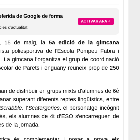
eferida de Google de forma
ACTIVAR ARA
ies d'actualitat
r, 15 de maig, la
5a edició de la gimcana
ista poliesportiva de l'Escola Pompeu Fabra i
ig. La gimcana l’organitza el grup de coordinació
scolar de Parets i enguany reuneix prop de 250
s’han de distribuir en grups mixts d’alumnes de 6è
anar superant diferents reptes lingüístics, entre
Scrabble
, l’
Scatergories
, el personatge incògnit
és, els alumnes de 4t d’ESO s'encarreguen de
es de la jornada.
ística és complementar i posar a prova els