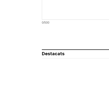
0/500
Destacats