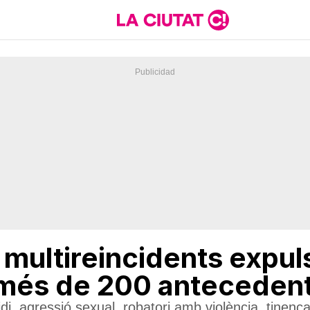
multireincidents expuls
 més de 200 anteceden
i, agressió sexual, robatori amb violència, tinen