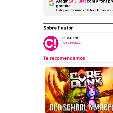
Afegir
La Ciutat
com a font pr
gratuïta
Estigues informat amb les últimes notíc
Sobre l'autor
REDACCIÓ
Veure biografia