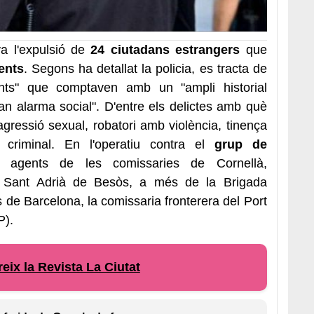
a l'expulsió de
24 ciutadans estrangers
que
ents
. Segons ha detallat la policia, es tracta de
nts" que comptaven amb un "ampli historial
an alarma social". D'entre els delictes amb què
 agressió sexual, robatori amb violència, tinença
criminal. En l'operatiu contra el
grup de
 agents de les comissaries de Cornellà,
l i Sant Adrià de Besòs, a més de la Brigada
s de Barcelona, la comissaria fronterera del Port
P).
eix la Revista La Ciutat