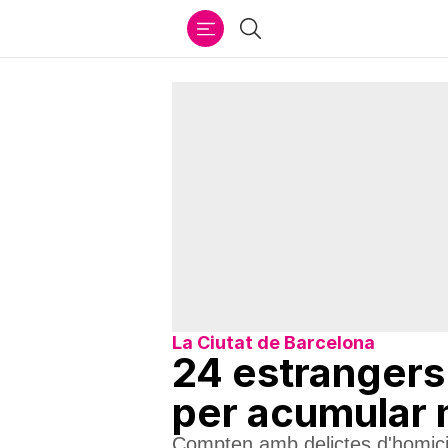
Ir
Cercar
al
contenido
La Ciutat de Barcelona
24 estrangers 
per acumular
Compten amb delictes d'homicid