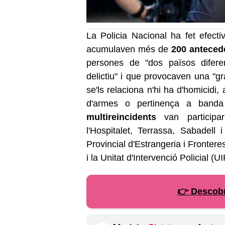
La Policia Nacional ha fet efectiv
acumulaven més de
200 anteced
persones de "dos països difere
delictiu" i que provocaven una "gr
se'ls relaciona n'hi ha d'homicidi,
d'armes o pertinença a banda 
multireincidents
van participar
l'Hospitalet, Terrassa, Sabadel
Provincial d'Estrangeria i Frontere
i la Unitat d'Intervenció Policial (UI
👉 Descobr