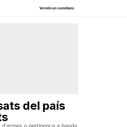
Versión en castellano
ats del país
ts
ça d'armes o pertinença a banda