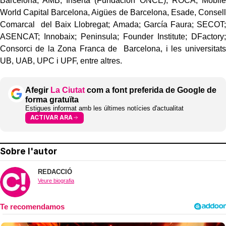
Barcelona; AMB; Inserta (Fundación ONCE); ROCA; Mobile
World Capital Barcelona, Aigües de Barcelona, Esade, Consell
Comarcal del Baix Llobregat; Amada; García Faura; SECOT;
ASENCAT; Innobaix; Peninsula; Founder Institute; DFactory;
Consorci de la Zona Franca de Barcelona, i les universitats
UB, UAB, UPC i UPF, entre altres.
Afegir
La Ciutat
com a font preferida de Google de
forma gratuïta
Estigues informat amb les últimes notícies d'actualitat
ACTIVAR ARA
Sobre l'autor
REDACCIÓ
Veure biografia