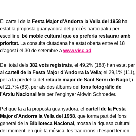
El cartell de la
Festa Major d’Andorra la Vella del 1958
ha
estat la proposta guanyadora del procés participatiu per
escollir el
bé moble cultural que es preferia restaurar amb
prioritat
. La consulta ciutadana ha estat oberta entre el 18
d’agost i el 30 de setembre a
www.visc.ad
.
Del total dels
382 vots registrats
, el 49,2% (188) han estat per
al
cartell de la
Festa Major d’Andorra la Vella
; el 29,1% (111),
per a la predel·la del
retaule major de Sant Serni de Nagol
; i
el 21,7% (83), per als dos àlbums del
fons fotogràfic de
l’Arxiu Nacional
fets per l’enginyer Aldwin Schroeder.
Pel que fa a la proposta guanyadora, el
cartell de la Festa
Major d’Andorra la Vella del 1958
, que forma part del fons
general de la
Biblioteca Nacional
, mostra la riquesa cultural
del moment, en què la música, les tradicions i l’esport tenien