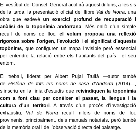
El vestíbul del Consell General acollirà aquest dilluns, a les sis
de la tarda, la presentació oficial del llibre
Val de Norra
, una
obra que esdevé
un exercici profund de recuperació i
anàlisi de la toponímia andorrana
. Més enllà d’un simple
recull de noms de lloc,
el volum proposa una reflexió
rigorosa sobre l’origen, l’evolució i el significat d’aquests
topònims
, que configuren un mapa invisible però essencial
per entendre la relació entre els habitants del país i el seu
entorn.
El treball, liderat per Albert Pujal Trullà —autor també
de
Història de tots els noms de casa d’Andorra
(2014)—,
s’inscriu en la línia d’estudis que
reivindiquen la toponímia
com a font clau per conèixer el passat, la llengua i la
cultura d’un territori
. A través d’un procés d’investigació
exhaustiu,
Val de Norra
recull milers de noms de lloc
provinents, principalment, dels manuals notarials, però també
de la memòria oral i de l’observació directa del paisatge.