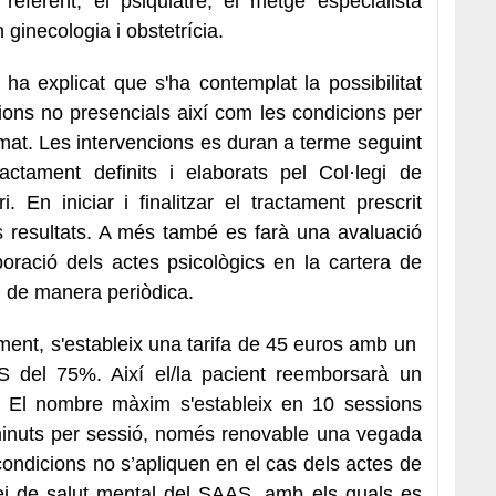
eferent, el psiquiatre, el metge especialista
 ginecologia i obstetrícia.
 ha explicat que s'ha contemplat la possibilitat
ns no presencials així com les condicions per
mat. Les intervencions es duran a terme seguint
actament definits i elaborats pel Col·legi de
i. En iniciar i finalitzar el tractament prescrit
s resultats. A més també es farà una avaluació
poració dels actes psicològics en la cartera de
 i de manera periòdica.
ment, s'estableix una tarifa de 45 euros amb un
 del 75%. Així el/la pacient reemborsarà un
. El nombre màxim s'estableix en 10 sessions
nuts per sessió, només renovable una vegada
ondicions no s’apliquen en el cas dels actes de
ei de salut mental del SAAS, amb els quals es