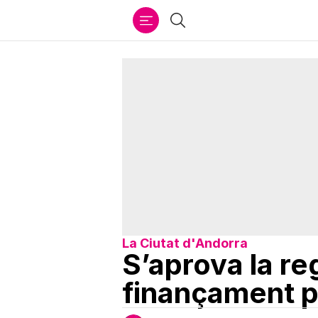
Ir
Cercar
al
contenido
La Ciutat d'Andorra
S’aprova la re
finançament pú