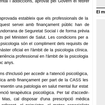
ntal i addiccions, aprovat pel Govern el febrer
El m
aprovada estableix que els professionals de la
aquest servei amb finançament públic han de
ndorrana de Seguretat Social i de forma prèvia
s pel Ministeri de Salut. Les condicions per a
e psicologia són el compliment dels requisits de
ster oficial en l'àmbit de la psicologia clínica.
iència professional en l'àmbit de la psicologia
inc anys.
ions d'inclusió per accedir a l'atenció psicològica,
ògica amb finançament per part de la CASS les
sentin una patologia en salut mental llur estat
nció terapèutica psicològica. Per tal d'accedir-
 Mas, cal disposar d'una prescripció mèdica