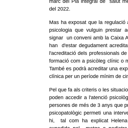
marc del Pla integral de salut me
del 2022.
Mas ha exposat que la regulació 
psicologia que vulguin prestar 
signar un conveni amb la Caixa A
han d'estar degudament acreditat
l'acreditació dels professionals d
formació com a psicòleg clínic o mà
També es podrà acreditar una exper
clínica per un període mínim de c
Pel que fa als criteris o les situac
poden accedir a l'atenció psicol
persones de més de 3 anys que pre
psicopatològic permeti una interve
hi, tal com ha explicat Helena