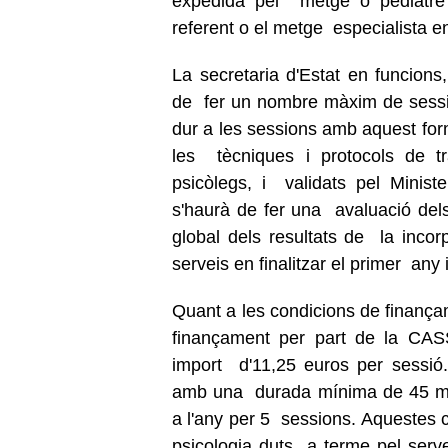
expedida pel metge o pediatre r
referent o el metge especialista en
La secretaria d'Estat en funcions,
de fer un nombre màxim de sessio
dur a
les sessions amb aquest for
les tècniques i protocols de tr
psicòlegs, i validats pel Minister
s'haurà de fer una avaluació del
global dels resultats de la incor
serveis en finalitzar el primer any
Quant a les condicions de finança
finançament per part de la CASS
import d'11,25 euros per sessió
amb una durada mínima de 45 mi
a l'any per 5 sessions. Aquestes c
psicologia duts a terme pel serv