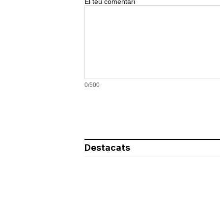
El teu comentari
0/500
Destacats