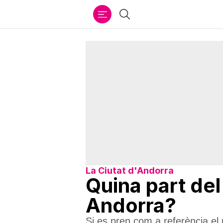
Ir
Cercar
al
contenido
La Ciutat d'Andorra
Quina part del
Andorra?
Si es pren com a referència el