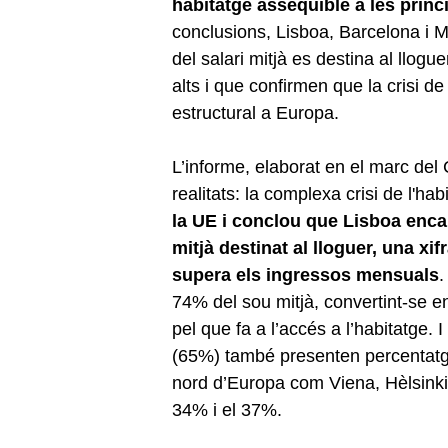
habitatge assequible a les princ
conclusions, Lisboa, Barcelona i M
del salari mitjà es destina al llog
alts i que confirmen que la crisi d
estructural a Europa.
L’informe, elaborat en el marc del 
realitats: la complexa crisi de l'ha
la UE i conclou que Lisboa enca
mitjà destinat al lloguer, una xif
supera els ingressos mensuals
.
74% del sou mitjà, convertint-se 
pel que fa a l’accés a l’habitatge.
(65%) també presenten percentatges
nord d’Europa com Viena, Hèlsinki
34% i el 37%.