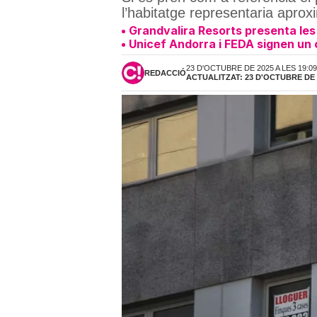
l’habitatge representaria apro
Grandvalira Resorts presenta les 
Unicef Andorra i FEDA signen un c
23 D'OCTUBRE DE 2025 A LES 19:0
REDACCIÓ
ACTUALITZAT: 23 D'OCTUBRE DE 2