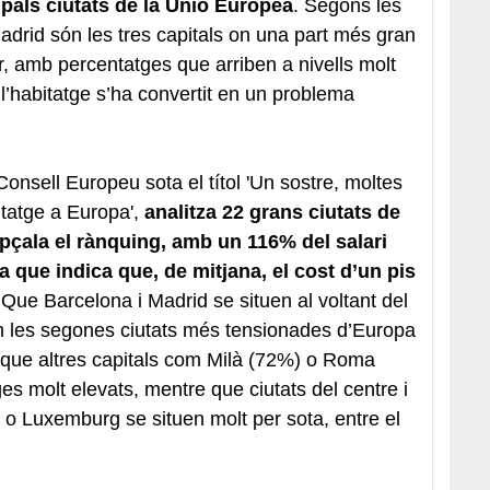
ipals ciutats de la Unió Europea
. Segons les
adrid són les tres capitals on una part més gran
uer, amb percentatges que arriben a nivells molt
e l’habitatge s’ha convertit en un problema
Consell Europeu sota el títol 'Un sostre, moltes
bitatge a Europa',
analitza 22 grans ciutats de
pçala el rànquing, amb un 116% del salari
ra que indica que, de mitjana, el cost d’un pis
 Que Barcelona i Madrid se situen al voltant del
en les segones ciutats més tensionades d’Europa
 I que altres capitals com Milà (72%) o Roma
 molt elevats, mentre que ciutats del centre i
 o Luxemburg se situen molt per sota, entre el