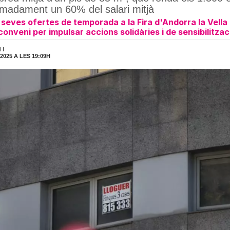
ximadament un 60% del salari mitjà
seves ofertes de temporada a la Fira d'Andorra la Vella
onveni per impulsar accions solidàries i de sensibilitzac
9H
025 A LES 19:09H