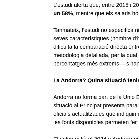
L’estudi alerta que, entre 2015 i 2
un 58%
, mentre que els salaris ho
Tanmateix, l’estudi no especifica ni
seves característiques (nombre d’ha
dificulta la comparació directa entr
metodologia detallada, per la qua
percentatges més extrems— s’han 
I a Andorra? Quina situació ten
Andorra no forma part de la Unió E
situació al Principat presenta para
oficials actualitzades que indiquin 
les fonts disponibles permeten fer
El salari mitjà el 2024 a Andorra
v