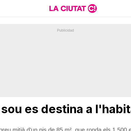
 sou es destina a l'habi
 preu mitjà d’un pis de 85 m², que ronda els 1.500 