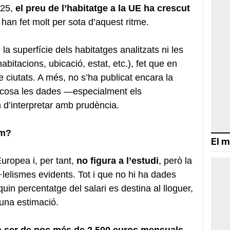
025,
el preu de l’habitatge a la UE ha crescut
 han fet molt per sota d’aquest ritme.
 la superfície dels habitatges analitzats ni les
bitacions, ubicació, estat, etc.), fet que en
e ciutats. A més, no s’ha publicat encara la
l cosa les dades —especialment els
d’interpretar amb prudència.
im?
El m
uropea i, per tant,
no figura a l’estudi
, però la
l·lelismes evidents. Tot i que no hi ha dades
quin percentatge del salari es destina al lloguer,
 una estimació.
a ser de poc més de 2.500 euros mensuals