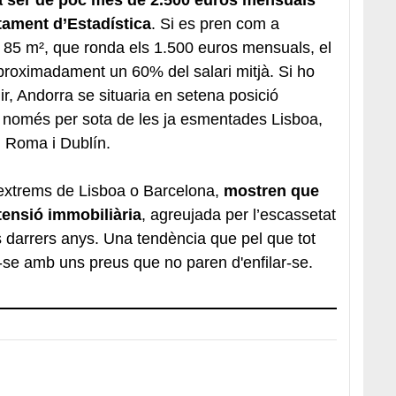
tament d’Estadística
. Si es pren com a
de 85 m², que ronda els 1.500 euros mensuals, el
aproximadament un 60% del salari mitjà. Si ho
r, Andorra se situaria en setena posició
, només per sota de les ja esmentades Lisboa,
, Roma i Dublín.
s extrems de Lisboa o Barcelona,
mostren que
tensió immobiliària
, agreujada per l’escassetat
ls darrers anys. Una tendència que pel que tot
-se amb uns preus que no paren d'enfilar-se.