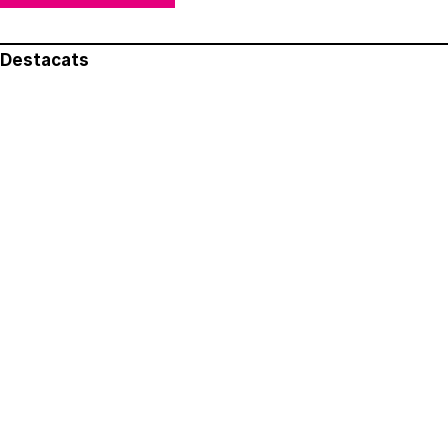
Destacats
El més llegit
Avís legal
Política de privacitat
Política de cookies
Qui som
Contacte
Xarxes socials
Amb col·laboració de: