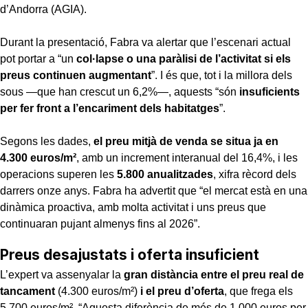
d’Andorra (AGIA).
Durant la presentació, Fabra va alertar que l’escenari actual
pot portar a “un
col·lapse o una paràlisi de l’activitat si els
preus continuen augmentant
”. I és que, tot i la millora dels
sous —que han crescut un 6,2%—, aquests “són
insuficients
per fer front a l’encariment dels habitatges
”.
Segons les dades,
el preu mitjà de venda se situa ja en
4.300 euros/m²
, amb un increment interanual del 16,4%, i les
operacions superen les
5.800 anualitzades
, xifra rècord dels
darrers onze anys. Fabra ha advertit que “el mercat està en una
dinàmica proactiva, amb molta activitat i uns preus que
continuaran pujant almenys fins al 2026”.
Preus desajustats i oferta insuficient
L’expert va assenyalar la
gran distància entre el preu real de
tancament
(4.300 euros/m²)
i el preu d’oferta
, que frega els
5.700 euros/m². “Aquesta diferència de més de 1.000 euros per