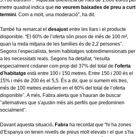
metre quadrat indica que
no veurem baixades de preu a curt
termini
. Com a molt, una moderació”, ha dit.
També ha remarcat el
desajust
entre les llars i el producte
disponible. “El 60% de l’oferta són pisos de més de 100 m²,
quan la mida mitjana de les famílies és de 2,2 persones".
Segons l'especialista, tenim habitatges sobredimensionats per
a les necessitats reals. Segons ha detallat, “resulta
especialment cridaner com prop del 37% del total de
l’oferta
d’habitatge
està entre 100 i 150 metres. Entre 150 i 200 és el
15% i més de 200 és el 5,5. És a dir, que si sumem els tres,
més de 100 metres estaríem en el 60% del total de l’oferta
disponible". A més, Fabra alerta que s'hauran de buscar
"alternatives que s'ajustin més als perfils que predominen
socialment".
Davant aquesta situació,
Fabra
ha recordat que “hi ha zones
d’Espanya on tenen nivells de preus molt elevats i el que s’ha