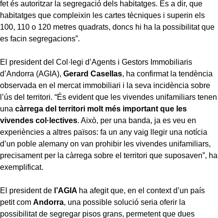
fet és autoritzar la segregació dels habitatges. És a dir, que
habitatges que compleixin les cartes tècniques i superin els
100, 110 o 120 metres quadrats, doncs hi ha la possibilitat que
es facin segregacions”.
El president del Col·legi d’Agents i Gestors Immobiliaris
d’Andorra (AGIA),
Gerard Casellas
, ha confirmat la tendència
observada en el mercat immobiliari i la seva incidència sobre
l’ús del territori. “És evident que les vivendes unifamiliars tenen
una
càrrega del territori molt més important que les
vivendes col·lectives
. Això, per una banda, ja es veu en
experiències a altres països: fa un any vaig llegir una notícia
d’un poble alemany on van prohibir les vivendes unifamiliars,
precisament per la càrrega sobre el territori que suposaven”, ha
exemplificat.
El president de
l’AGIA
ha afegit que, en el context d’un país
petit com
Andorra
, una possible solució seria oferir la
possibilitat de segregar pisos grans, permetent que dues