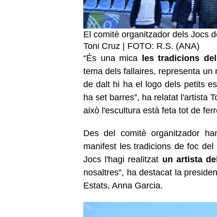
El comitè organitzador dels Jocs de
Toni Cruz | FOTO: R.S. (ANA)
“És una mica
les tradicions de
tema dels fallaires, representa un m
de dalt hi ha el logo dels petits 
ha set barres”, ha relatat l'artista
això l'escultura està feta tot de fer
Des del comitè organitzador han
manifest les tradicions de foc del
Jocs l'hagi realitzat
un artista de
nosaltres”, ha destacat la preside
Estats, Anna Garcia.