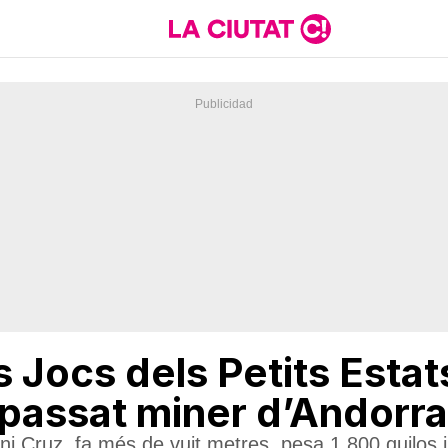
s Jocs dels Petits Est
al passat miner d’Andorra
oni Cruz, fa més de vuit metres, pesa 1.800 quilos 