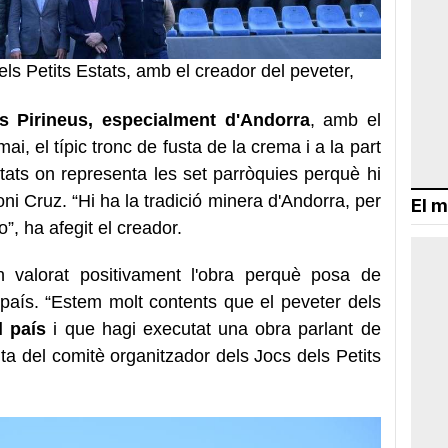
ls Petits Estats, amb el creador del peveter,
ls Pirineus, especialment d'Andorra
, amb el
ai, el típic tronc de fusta de la crema i a la part
estats on representa les set parròquies perquè hi
 Toni Cruz. “Hi ha la tradició minera d'Andorra, per
El m
ro”, ha afegit el creador.
 valorat positivament l'obra perquè posa de
 país. “Estem molt contents que el peveter dels
l país
i que hagi executat una obra parlant de
nta del comitè organitzador dels Jocs dels Petits