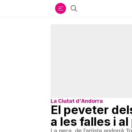
Ir
Cercar
al
contenido
La Ciutat d'Andorra
El peveter del
a les falles i 
La peça, de l'artista andorrà T