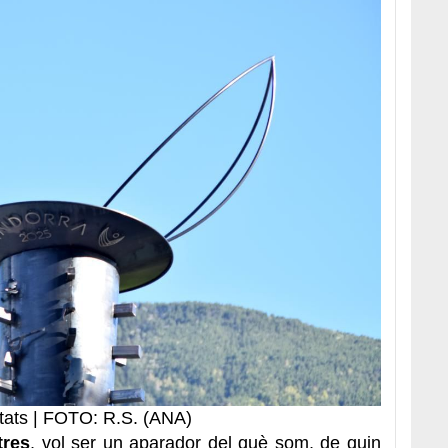
stats | FOTO: R.S. (ANA)
tres
, vol ser un aparador del què som, de quin