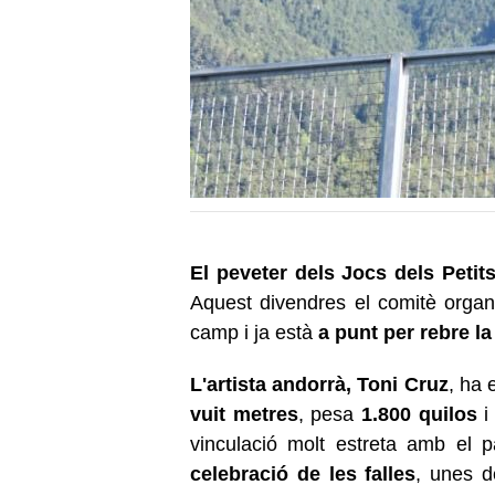
El peveter dels Jocs dels Petits
Aquest divendres el comitè organit
camp i ja està
a punt per rebre la
L'artista andorrà, Toni Cruz
, ha 
vuit metres
, pesa
1.800 quilos
i
vinculació molt estreta amb el 
celebració de les falles
, unes d