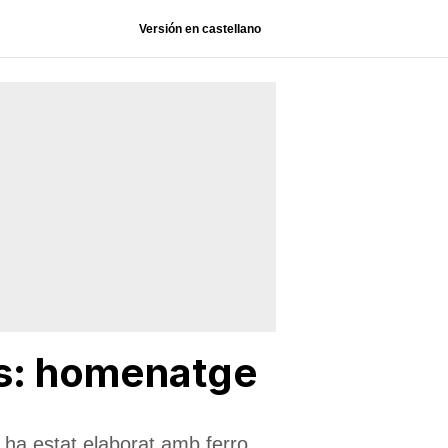
Versión en castellano
ats: homenatge
i ha estat elaborat amb ferro