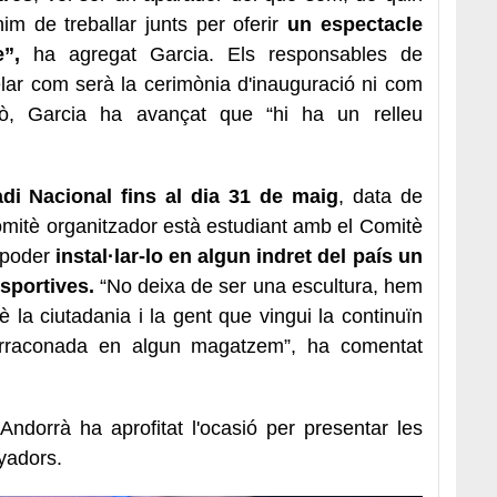
im de treballar junts per oferir
un espectacle
”,
ha agregat Garcia. Els responsables de
lar com serà la cerimònia d'inauguració ni com
ixò, Garcia ha avançat que “hi ha un relleu
tadi Nacional fins al dia 31 de maig
, data de
 comitè organitzador està estudiant amb el Comitè
a poder
instal·lar-lo en algun indret del país un
esportives.
“No deixa de ser una escultura, hem
è la ciutadania i la gent que vingui la continuïn
arraconada en algun magatzem”, ha comentat
Andorrà ha aprofitat l'ocasió per presentar les
yadors.