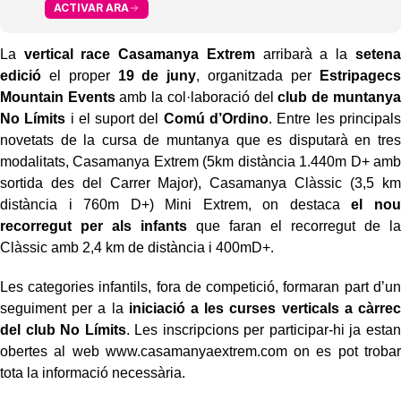
ACTIVAR ARA
La
vertical race Casamanya Extrem
arribarà a la
setena
edició
el proper
19 de juny
, organitzada per
Estripagecs
Mountain Events
amb la col·laboració del
club de muntanya
No Límits
i el suport del
Comú d’Ordino
. Entre les principals
novetats de la cursa de muntanya que es disputarà en tres
modalitats, Casamanya Extrem (5km distància 1.440m D+ amb
sortida des del Carrer Major), Casamanya Clàssic (3,5 km
distància i 760m D+) Mini Extrem, on destaca
el nou
recorregut per als infants
que faran el recorregut de la
Clàssic amb 2,4 km de distància i 400mD+.
Les categories infantils, fora de competició, formaran part d’un
seguiment per a la
iniciació a les curses verticals a càrrec
del club No Límits
. Les inscripcions per participar-hi ja estan
obertes al web www.casamanyaextrem.com on es pot trobar
tota la informació necessària.