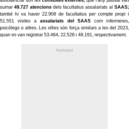
assistencial són les
consultes externes,
que l'any passat van
sumar
49.727 atencions
dels facultatius assalariats al
SAAS;
també hi va haver 22.908 de facultatius per compte propi i
51.551 visites a
assalariats del SAAS
com infermeres,
psicòlegs o altres. Les xifres són força similars a les del 2023,
quan es van registrar 53.464, 22.528 i 48.191, respectivament.