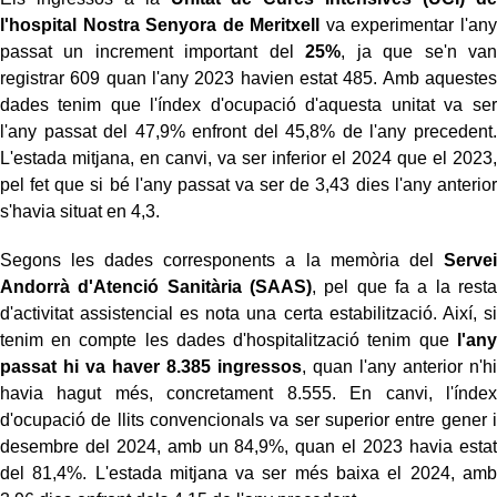
l'hospital Nostra Senyora de Meritxell
va experimentar l'any
passat un increment important del
25%
, ja que se'n van
registrar 609 quan l'any 2023 havien estat 485. Amb aquestes
dades tenim que l'índex d'ocupació d'aquesta unitat va ser
l'any passat del 47,9% enfront del 45,8% de l'any precedent.
L'estada mitjana, en canvi, va ser inferior el 2024 que el 2023,
pel fet que si bé l'any passat va ser de 3,43 dies l'any anterior
s'havia situat en 4,3.
Segons les dades corresponents a la memòria del
Servei
Andorrà d'Atenció Sanitària (SAAS)
, pel que fa a la resta
d'activitat assistencial es nota una certa estabilització. Així, si
tenim en compte les dades d'hospitalització tenim que
l'any
passat hi va haver 8.385 ingressos
, quan l'any anterior n'hi
havia hagut més, concretament 8.555. En canvi, l'índex
d'ocupació de llits convencionals va ser superior entre gener i
desembre del 2024, amb un 84,9%, quan el 2023 havia estat
del 81,4%. L'estada mitjana va ser més baixa el 2024, amb