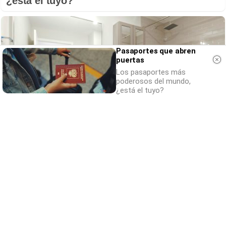
¿está el tuyo?
Pasaportes que abren
puertas
Los pasaportes más
poderosos del mundo,
¿está el tuyo?
¿Conocías estos 5 consejos?
Consejos infalibles para eliminar la cal del
baño fácil y rápido