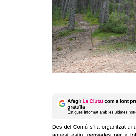
Afegir
La Ciutat
com a font pr
gratuïta
Estigues informat amb les últimes notíc
Des del Comú s'ha organitzat un
aquest estiu, pensades per a tot