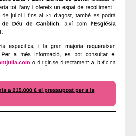
ta tot l’any i ofereix un espai de recolliment i
’1 de juliol i fins al 31 d’agost, també es podrà
e de Déu de Canòlich
, així com
l’Església
l
.
ris específics, i la gran majoria requereixen
 Per a més informació, es pot consultar el
antjulia.com
o dirigir-se directament a l'Oficina
ta a 215.000 € el pressupost per a la