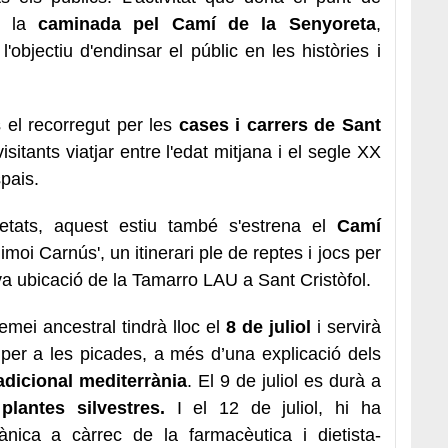
 la
caminada pel Camí de la Senyoreta
,
l'objectiu d'endinsar el públic en les històries i
el recorregut per les
cases i carrers de Sant
isitants viatjar entre l'edat mitjana i el segle XX
spais.
etats, aquest estiu també s'estrena el
Camí
limoi Carnús', un itinerari ple de reptes i jocs per
ova ubicació de la Tamarro LAU a Sant Cristòfol.
 remei ancestral tindrà lloc el
8 de juliol
i servirà
per a les picades, a més d’una explicació dels
dicional mediterrània
. El 9 de juliol es durà a
lantes silvestres.
I el 12 de juliol, hi ha
nica a càrrec de la farmacèutica i dietista-