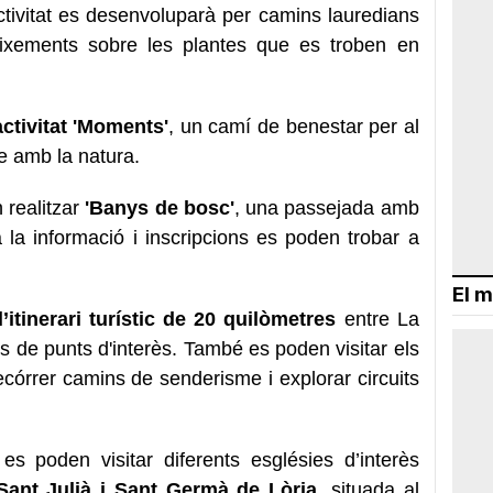
activitat es desenvoluparà per camins lauredians
neixements sobre les plantes que es troben en
activitat 'Moments'
, un camí de benestar per al
e amb la natura.
 realitzar
'Banys de bosc'
, una passejada amb
a la informació i inscripcions es poden trobar a
El m
’itinerari turístic de 20 quilòmetres
entre La
 de punts d'interès. També es poden visitar els
 recórrer camins de senderisme i explorar circuits
 es poden visitar diferents esglésies d’interès
Sant Julià i Sant Germà de Lòria
, situada al