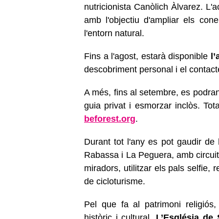
nutricionista Canòlich Àlvarez. L'
amb l'objectiu d'ampliar els co
l'entorn natural.
Fins a l'agost, estarà disponible
l’
descobriment personal i el contact
A més, fins al setembre, es podran
guia privat i esmorzar inclòs. Tot
beforest.org
.
Durant tot l'any es pot gaudir de
l
Rabassa i La Peguera, amb circuits
miradors, utilitzar els pals selfie,
de cicloturisme.
Pel que fa al patrimoni religiós,
històric i cultural.
L’Església de 