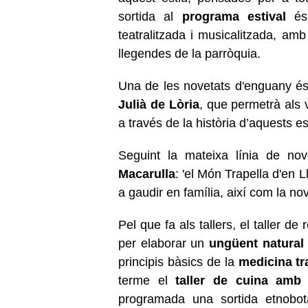
sortida al
programa estival
és
teatralitzada i musicalitzada, amb 
llegendes de la parròquia.
Una de les novetats d'enguany és 
Julià de Lòria
, que permetrà als v
a través de la història d’aquests e
Seguint la mateixa línia de nov
Macarulla
: 'el Món Trapella d'en L
a gaudir en família, així com la n
Pel que fa als tallers, el taller de
per elaborar un
ungüent natural
principis bàsics de la
medicina tra
terme el
taller de cuina amb p
programada una sortida etnobotà