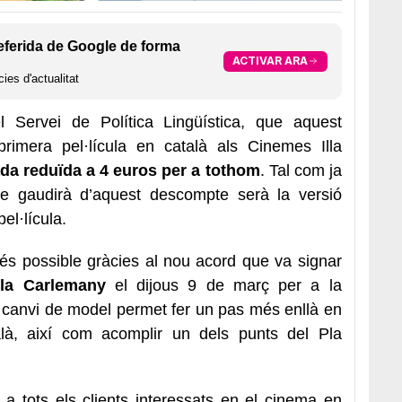
eferida de Google de forma
ACTIVAR ARA
ies d'actualitat
 Servei de Política Lingüística, que aquest
primera pel·lícula en català als Cinemes Illa
rada reduïda a 4 euros per a tothom
. Tal com ja
ue gaudirà d’aquest descompte serà la versió
el·lícula.
 és possible gràcies al nou acord que va signar
la Carlemany
el dijous 9 de març per a la
 canvi de model permet fer un pas més enllà en
là, així com acomplir un dels punts del Pla
ta a tots els clients interessats en el cinema en