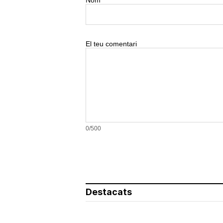
Nom
El teu comentari
0/500
Destacats