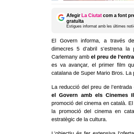
Afegir
La Ciutat
com a font pr
gratuïta
Estigues informat amb les últimes notíc
El Govern informa, a través del
dimecres 5 d’abril s’estrena la 
Carlemany amb
el preu de l’ent
es va avançar, el primer film q
catalana de Super Mario Bros. La p
La reducció del preu de l’entrada
el Govern amb els Cinemes Il
promoció del cinema en català. El
la promoció del cinema en cata
estratègic de la cultura.
L’objectiu és fer extensiva l’ofer